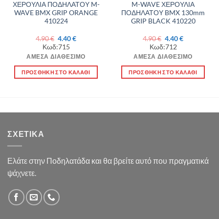
ΧΕΡΟΥΛΙΑ ΠΟΔΗΛΑΤΟΥ M-
M-WAVE ΧΕΡΟΥΛΙΑ
WAVE BMX GRIP ORANGE
ΠΟΔΗΛΑΤΟΥ BMX 130mm
410224
GRIP BLACK 410220
Original
Η
Original
Η
4.90
€
4.40
€
4.90
€
4.40
€
price
τρέχουσα
price
τρέχουσα
Κωδ:715
Κωδ:712
was:
τιμή
was:
τιμή
4.90 €.
είναι:
4.90 €.
είναι:
ΆΜΕΣΑ ΔΙΑΘΈΣΙΜΟ
ΆΜΕΣΑ ΔΙΑΘΈΣΙΜΟ
4.40 €.
4.40 €.
ΠΡΟΣΘΉΚΗ ΣΤΟ ΚΑΛΆΘΙ
ΠΡΟΣΘΉΚΗ ΣΤΟ ΚΑΛΆΘΙ
ΣΧΕΤΙΚΆ
Ελάτε στην Ποδηλατάδα και θα βρείτε αυτό που πραγματικά
ψάχνετε.