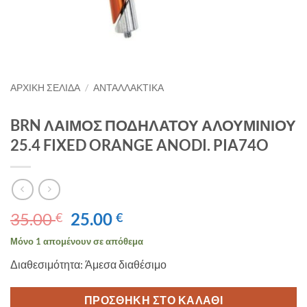
ΑΡΧΙΚΉ ΣΕΛΊΔΑ
/
ΑΝΤΑΛΛΑΚΤΙΚΑ
BRN ΛΑΙΜΟΣ ΠΟΔΗΛΑΤΟΥ ΑΛΟΥΜΙΝΙΟΥ
25.4 FIXED ORANGE ANODI. PIA74O
Original
Η
35.00
25.00
€
€
price
τρέχουσα
Μόνο 1 απομένουν σε απόθεμα
was:
τιμή
Διαθεσιμότητα: Άμεσα διαθέσιμο
35.00 €.
είναι:
25.00 €.
ΠΡΟΣΘΉΚΗ ΣΤΟ ΚΑΛΆΘΙ