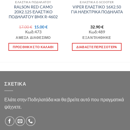
ΕΛΑΣΤΙΚΑ ΠΟΔΗΛΑΤΟΥ
ΕΛΑΣΤΙΚΑ E-SCOOTER
RALSON RED CAMO
VIPER ΕΛΑΣΤΙΚΟ 16X2.50
20X2.125 ΕΛΑΣΤΙΚΟ
ΓΙΑ ΗΛΕΚΤΡΙΚΑ ΠΟΔΗΛΑΤΑ
ΠΟΔΗΛΑΤΟΥ BMX R-4602
Original
Η
17.00
€
15.00
€
32.90
€
price
τρέχουσα
Κωδ:473
Κωδ:489
was:
τιμή
17.00 €.
είναι:
ΆΜΕΣΑ ΔΙΑΘΈΣΙΜΟ
ΕΞΑΝΤΛΉΘΗΚΕ
15.00 €.
ΠΡΟΣΘΉΚΗ ΣΤΟ ΚΑΛΆΘΙ
ΔΙΑΒΆΣΤΕ ΠΕΡΙΣΣΌΤΕΡΑ
ΣΧΕΤΙΚΆ
Ελάτε στην Ποδηλατάδα και θα βρείτε αυτό που πραγματικά
ψάχνετε.