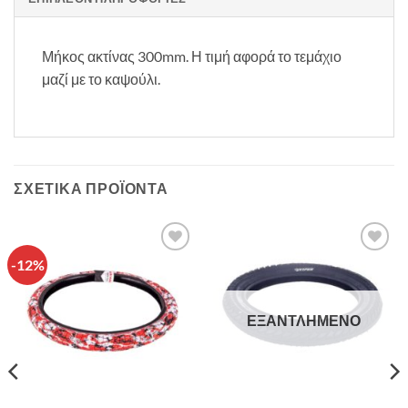
Μήκος ακτίνας 300mm. Η τιμή αφορά το τεμάχιο
μαζί με το καψούλι.
ΣΧΕΤΙΚΆ ΠΡΟΪΌΝΤΑ
-12%
Πρόσθήκη
Πρόσθήκη
στην λίστα
στην λίστα
επιθυμιών
επιθυμιών
ΕΞΑΝΤΛΗΜΈΝΟ