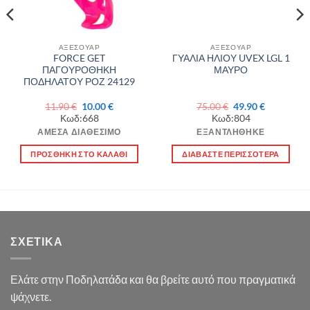
ΑΞΕΣΟΥΑΡ
ΑΞΕΣΟΥΑΡ
FORCE GET
ΓΥΑΛΙΑ ΗΛΙΟΥ UVEX LGL 1
ΠΑΓΟΥΡΟΘΗΚΗ
ΜΑΥΡΟ
ΠΟΔΗΛΑΤΟΥ ΡΟΖ 24129
Original
Η
Original
Η
11.90
€
10.00
€
75.00
€
49.90
€
α
price
τρέχουσα
price
τρέχουσα
Κωδ:668
Κωδ:804
was:
τιμή
was:
τιμή
11.90 €.
είναι:
75.00 €.
είναι:
ΆΜΕΣΑ ΔΙΑΘΈΣΙΜΟ
ΕΞΑΝΤΛΉΘΗΚΕ
10.00 €.
49.90 €.
ΠΡΟΣΘΉΚΗ ΣΤΟ ΚΑΛΆΘΙ
ΔΙΑΒΆΣΤΕ ΠΕΡΙΣΣΌΤΕΡΑ
ΣΧΕΤΙΚΆ
Ελάτε στην Ποδηλατάδα και θα βρείτε αυτό που πραγματικά
ψάχνετε.