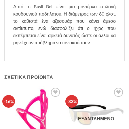
Αυτό το Basil Bell είναι μια μοντέρνα επιλογή
κουδουνιού ποδηλάτου. Η διάμετρος των 80 χλστ.
το καθιστά ένα αξεσουάρ που κάνει άμεσο
αντίκτυπο, ενώ διασφαλίζει ότι ο ήχος που
εκπέμπεται είναι αρκετά δυνατός ώστε οι άλλοι να
μην έχουν πρόβλημα να τον ακούσουν.
ΣΧΕΤΙΚΆ ΠΡΟΪΌΝΤΑ
-16%
-33%
Πρόσθήκη
Πρόσθήκη
στην λίστα
στην λίστα
επιθυμιών
επιθυμιών
ΕΞΑΝΤΛΗΜΈΝΟ