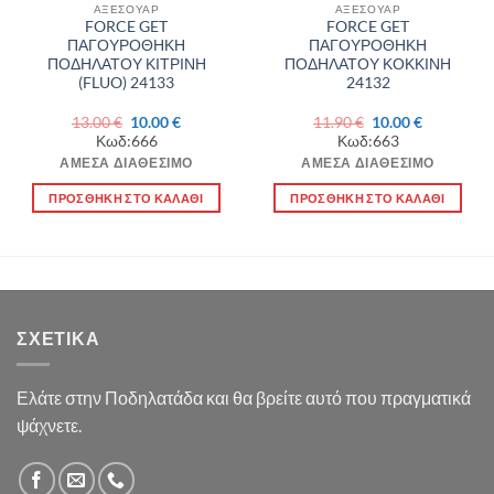
ΑΞΕΣΟΥΑΡ
ΑΞΕΣΟΥΑΡ
FORCE GET
FORCE GET
ΠΑΓΟΥΡΟΘΗΚΗ
ΠΑΓΟΥΡΟΘΗΚΗ
ΠΟΔΗΛΑΤΟΥ ΚΙΤΡΙΝΗ
ΠΟΔΗΛΑΤΟΥ ΚΟΚΚΙΝΗ
(FLUO) 24133
24132
Original
Η
Original
Η
13.00
€
10.00
€
11.90
€
10.00
€
α
price
τρέχουσα
price
τρέχουσα
Κωδ:666
Κωδ:663
was:
τιμή
was:
τιμή
13.00 €.
είναι:
11.90 €.
είναι:
ΆΜΕΣΑ ΔΙΑΘΈΣΙΜΟ
ΆΜΕΣΑ ΔΙΑΘΈΣΙΜΟ
10.00 €.
10.00 €.
ΠΡΟΣΘΉΚΗ ΣΤΟ ΚΑΛΆΘΙ
ΠΡΟΣΘΉΚΗ ΣΤΟ ΚΑΛΆΘΙ
ΣΧΕΤΙΚΆ
Ελάτε στην Ποδηλατάδα και θα βρείτε αυτό που πραγματικά
ψάχνετε.