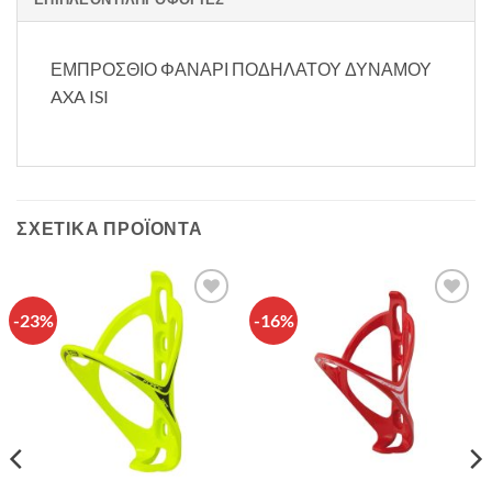
ΕΜΠΡΟΣΘΙΟ ΦΑΝΑΡΙ ΠΟΔΗΛΑΤΟΥ ΔΥΝΑΜΟΥ
AXA ISI
ΣΧΕΤΙΚΆ ΠΡΟΪΌΝΤΑ
-23%
-16%
Πρόσθήκη
Πρόσθήκη
στην λίστα
στην λίστα
επιθυμιών
επιθυμιών