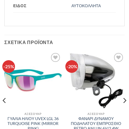
ΕΙΔΟΣ
ΑΥΤΟΚΟΛΛΗΤΑ
ΣΧΕΤΙΚΆ ΠΡΟΪΌΝΤΑ
-25%
-20%
Πρόσθήκη
Πρόσθήκη
στην λίστα
στην λίστα
επιθυμιών
επιθυμιών
ΑΞΕΣΟΥΑΡ
ΑΞΕΣΟΥΑΡ
ΓΥΑΛΙΑ ΗΛΙΟΥ UVEX LGL 36
ΦΑΝΑΡΙ ΔΥΝΑΜΟΥ
TURQUOISE PINK (MIRROR
ΠΟΔΗΛΑΤΟΥ ΕΜΠΡΟΣΘΙΟ
PINK)
RETRO ANLUN 6V/2,4W