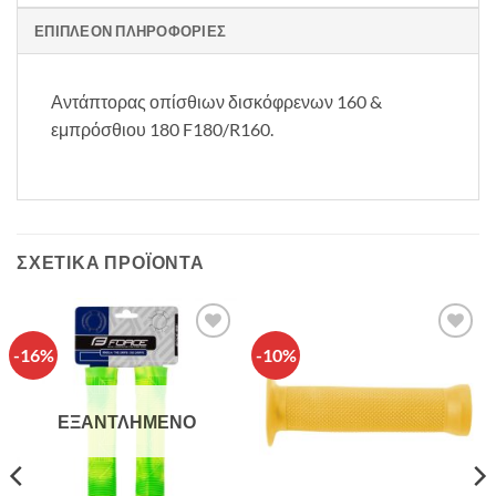
ΕΠΙΠΛΈΟΝ ΠΛΗΡΟΦΟΡΊΕΣ
Αντάπτορας οπίσθιων δισκόφρενων 160 &
εμπρόσθιου 180 F180/R160.
ΣΧΕΤΙΚΆ ΠΡΟΪΌΝΤΑ
-16%
-10%
Πρόσθήκη
Πρόσθήκη
στην λίστα
στην λίστα
επιθυμιών
επιθυμιών
ΕΞΑΝΤΛΗΜΈΝΟ