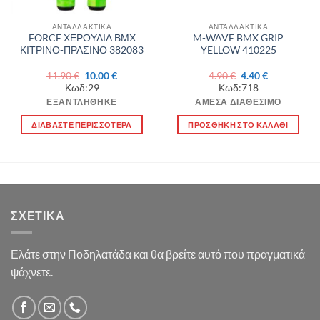
ΑΝΤΑΛΛΑΚΤΙΚΑ
ΑΝΤΑΛΛΑΚΤΙΚΑ
FORCE ΧΕΡΟΥΛΙΑ ΒΜΧ
M-WAVE BMX GRIP
ΚΙΤΡΙΝΟ-ΠΡΑΣΙΝΟ 382083
YELLOW 410225
Original
Η
Original
Η
11.90
€
10.00
€
4.90
€
4.40
€
price
τρέχουσα
price
τρέχουσα
Κωδ:29
Κωδ:718
was:
τιμή
was:
τιμή
11.90 €.
είναι:
4.90 €.
είναι:
ΕΞΑΝΤΛΉΘΗΚΕ
ΆΜΕΣΑ ΔΙΑΘΈΣΙΜΟ
10.00 €.
4.40 €.
ΔΙΑΒΆΣΤΕ ΠΕΡΙΣΣΌΤΕΡΑ
ΠΡΟΣΘΉΚΗ ΣΤΟ ΚΑΛΆΘΙ
ΣΧΕΤΙΚΆ
Ελάτε στην Ποδηλατάδα και θα βρείτε αυτό που πραγματικά
ψάχνετε.