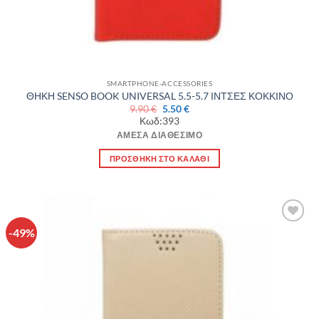
SMARTPHONE-ACCESSORIES
ΘΗΚΗ SENSO BOOK UNIVERSAL 5.5-5.7 ΙΝΤΣΕΣ ΚΟΚΚΙΝΟ
Original
Η
9.90
€
5.50
€
price
τρέχουσα
Κωδ:393
was:
τιμή
9.90 €.
είναι:
ΆΜΕΣΑ ΔΙΑΘΈΣΙΜΟ
5.50 €.
ΠΡΟΣΘΉΚΗ ΣΤΟ ΚΑΛΆΘΙ
-49%
Πρόσθήκη
στην λίστα
επιθυμιών