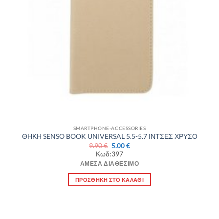
SMARTPHONE-ACCESSORIES
ΘΗΚΗ SENSO BOOK UNIVERSAL 5.5-5.7 ΙΝΤΣΕΣ ΧΡΥΣΟ
Original
Η
9.90
€
5.00
€
price
τρέχουσα
Κωδ:397
was:
τιμή
9.90 €.
είναι:
ΆΜΕΣΑ ΔΙΑΘΈΣΙΜΟ
5.00 €.
ΠΡΟΣΘΉΚΗ ΣΤΟ ΚΑΛΆΘΙ