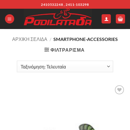
Μετάβαση
2410532248 , 2411-103298
στο
περιεχόμενο
ΑΡΧΙΚΉ ΣΕΛΊΔΑ
/
SMARTPHONE-ACCESSORIES
ΦΙΛΤΡΆΡΙΣΜΑ
Πρόσθήκη
στην λίστα
επιθυμιών