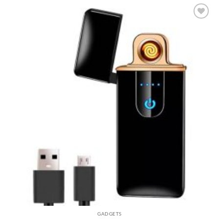
Πρόσθήκη
στην λίστα
επιθυμιών
GADGETS