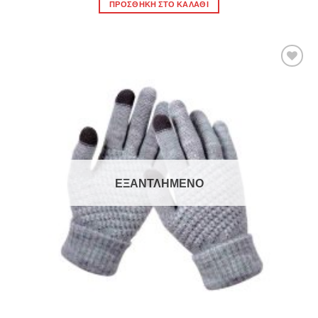
ΠΡΟΣΘΉΚΗ ΣΤΟ ΚΑΛΆΘΙ
Πρόσθήκη
στην λίστα
επιθυμιών
ΕΞΑΝΤΛΗΜΈΝΟ