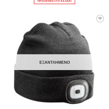
ΠΡΟΣΘΉΚΗ ΣΤΟ ΚΑΛΆΘΙ
Πρόσθήκη
στην λίστα
επιθυμιών
ΕΞΑΝΤΛΗΜΈΝΟ