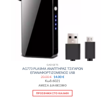
GADGETS
AG773 PLASMA ΑΝΑΠΤΗΡΑΣ ΤΣΙΓΑΡΩΝ
ΕΠΑΝΑΦΟΡΤΙΖΟΜΕΝΟΣ USB
Original
Η
20.00
€
14.00
€
price
τρέχουσα
Κωδ:6021
was:
τιμή
20.00 €.
είναι:
ΆΜΕΣΑ ΔΙΑΘΈΣΙΜΟ
14.00 €.
ΠΡΟΣΘΉΚΗ ΣΤΟ ΚΑΛΆΘΙ