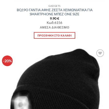
GADGETS
BQ19O ΓΑΝΤΙΑ ΑΦΗΣ ΖΕΣΤΑ ΧΕΙΜΩΝΙΑΤΙΚΑ ΓΙΑ
SMARTPHONE ΜΠΕΖ ONE SIZE
9.90
€
Κωδ:6156
ΆΜΕΣΑ ΔΙΑΘΈΣΙΜΟ
ΠΡΟΣΘΉΚΗ ΣΤΟ ΚΑΛΆΘΙ
-20%
Πρόσθήκη
στην λίστα
επιθυμιών