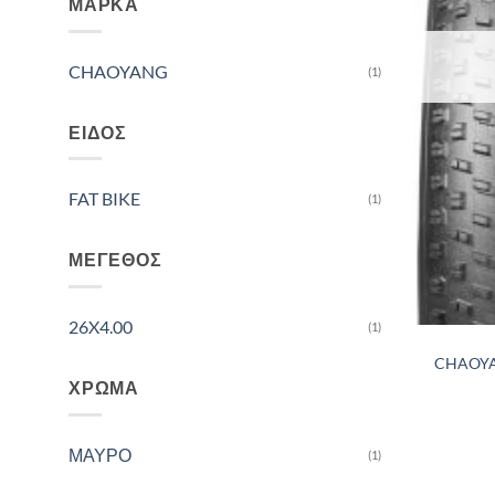
ΜΆΡΚΑ
CHAOYANG
(1)
ΕΊΔΟΣ
FAT BIKE
(1)
ΜΈΓΕΘΟΣ
26X4.00
(1)
CHAOYAN
ΧΡΏΜΑ
ΜΑΥΡΟ
(1)