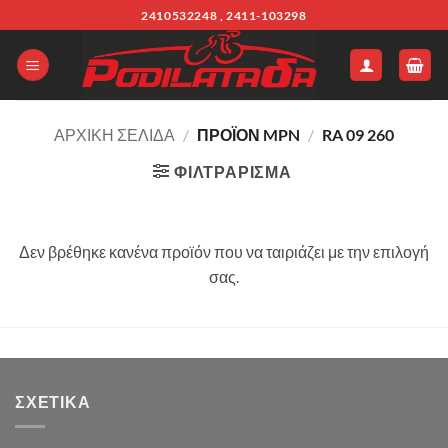
Μετάβαση
2410532248 , 2411-103298
στο
περιεχόμενο
ΑΡΧΙΚΉ ΣΕΛΊΔΑ
/
ΠΡΟΪΌΝ MPN
/
RA 09 260
ΦΙΛΤΡΆΡΙΣΜΑ
Δεν βρέθηκε κανένα προϊόν που να ταιριάζει με την επιλογή
σας.
ΣΧΕΤΙΚΆ