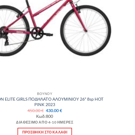
ΒΟΥΝΟΥ
N ELITE GIRLS ΠΟΔΗΛΑΤΟ ΑΛΟΥΜΙΝΙΟΥ 26″ 8sp HOT
PINK 2023
Original
Η
450.00
€
430.00
€
price
τρέχουσα
Κωδ:800
was:
τιμή
ΔΙΑΘΈΣΙΜΟ ΑΠΌ 4-10 ΗΜΈΡΕΣ
450.00 €.
είναι:
430.00 €.
ΠΡΟΣΘΉΚΗ ΣΤΟ ΚΑΛΆΘΙ