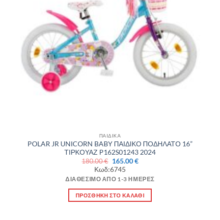
ΠΑΙΔΙΚΑ
POLAR JR UNICORN BABY ΠΑΙΔΙΚΟ ΠΟΔΗΛΑΤΟ 16”
ΤΙΡΚΟΥΑΖ P162S01243 2024
Original
Η
180.00
€
165.00
€
price
τρέχουσα
Κωδ:6745
was:
τιμή
180.00 €.
είναι:
ΔΙΑΘΈΣΙΜΟ ΑΠΌ 1-3 ΗΜΈΡΕΣ
165.00 €.
ΠΡΟΣΘΉΚΗ ΣΤΟ ΚΑΛΆΘΙ