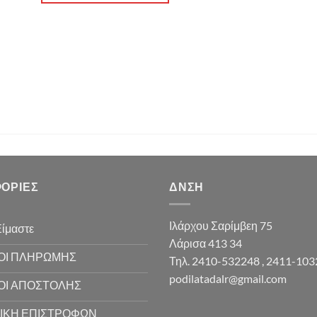
ΟΡΊΕΣ
ΔΝΣΗ
Ιλάρχου Σαρίμβεη 75
Είμαστε
Λάρισα 413 34
ΟΙ ΠΛΗΡΩΜΗΣ
Τηλ. 2410-532248 , 2411-10
podilatadalr@gmail.com
ΟΙ ΑΠΟΣΤΟΛΗΣ
ΙΚΗ ΕΠΙΣΤΡΟΦΩΝ