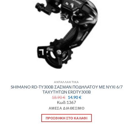
ΑΝΤΑΛΛΑΚΤΙΚΑ
SHIMANO RD-TY300B ΣΑΣΜΑΝ ΠΟΔΗΛΑΤΟΥ ΜΕ ΝΥΧΙ 6/7
ΤΑΧΥΤΗΤΩΝ ERDTY300B
Original
Η
18.90
€
14.90
€
price
τρέχουσα
Κωδ:1367
was:
τιμή
18.90 €.
είναι:
ΆΜΕΣΑ ΔΙΑΘΈΣΙΜΟ
14.90 €.
ΠΡΟΣΘΉΚΗ ΣΤΟ ΚΑΛΆΘΙ