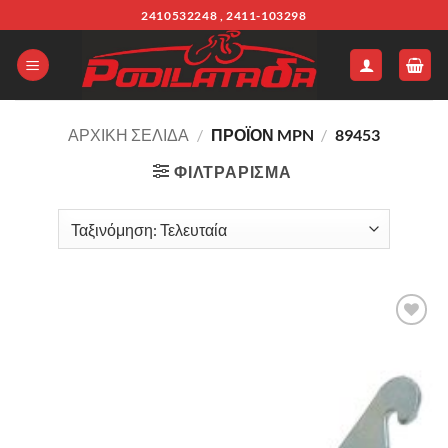
Μετάβαση
2410532248 , 2411-103298
στο
περιεχόμενο
ΑΡΧΙΚΉ ΣΕΛΊΔΑ
/
ΠΡΟΪΌΝ MPN
/
89453
ΦΙΛΤΡΆΡΙΣΜΑ
Πρόσθήκη
στην λίστα
επιθυμιών