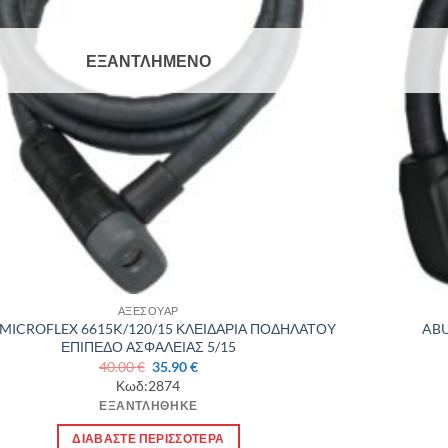
ΕΞΑΝΤΛΗΜΈΝΟ
ΑΞΕΣΟΥΑΡ
 MICROFLEX 6615K/120/15 ΚΛΕΙΔΑΡΙΑ ΠΟΔΗΛΑΤΟΥ
ABU
ΕΠΙΠΕΔΟ ΑΣΦΑΛΕΙΑΣ 5/15
Original
Η
40.00
€
35.90
€
price
τρέχουσα
Κωδ:2874
was:
τιμή
ΕΞΑΝΤΛΉΘΗΚΕ
40.00 €.
είναι:
35.90 €.
ΔΙΑΒΆΣΤΕ ΠΕΡΙΣΣΌΤΕΡΑ