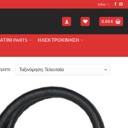
Infos
0.00
€
ΑΤΙΝΙ PARTS
ΗΛΕΚΤΡΟΚΙΝΗΣΗ
Sorted
σματα
by
latest
Πρόσθήκη
στην λίστα
επιθυμιών