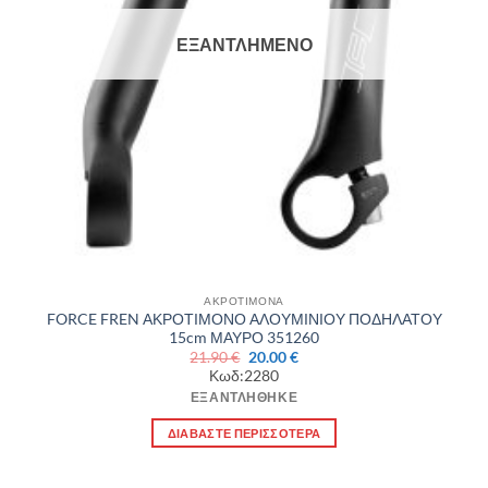
ΕΞΑΝΤΛΗΜΈΝΟ
ΑΚΡΟΤΙΜΟΝΑ
FORCE FREN ΑΚΡΟΤΙΜΟΝΟ ΑΛΟΥΜΙΝΙΟΥ ΠΟΔΗΛΑΤΟΥ
15cm ΜΑΥΡΟ 351260
Original
Η
21.90
€
20.00
€
price
τρέχουσα
Κωδ:2280
was:
τιμή
21.90 €.
είναι:
ΕΞΑΝΤΛΉΘΗΚΕ
20.00 €.
ΔΙΑΒΆΣΤΕ ΠΕΡΙΣΣΌΤΕΡΑ