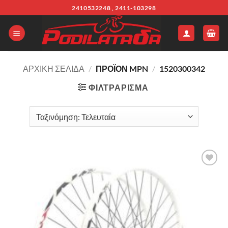
Μετάβαση
2410532248 , 2411-103298
στο
περιεχόμενο
ΑΡΧΙΚΉ ΣΕΛΊΔΑ
/
ΠΡΟΪΌΝ MPN
/
1520300342
ΦΙΛΤΡΆΡΙΣΜΑ
Πρόσθήκη
στην λίστα
επιθυμιών