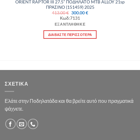
ORIENT RAPTOR III 27.5” ΠΟΔΗΛΑΤΟ MTB ALLOY 21sp
ΠΡΑΣΙΝΟ (151459) 2025
Original
Η
413.00
€
300.00
€
price
τρέχουσα
Κωδ:7131
was:
τιμή
413.00 €.
είναι:
ΕΞΑΝΤΛΉΘΗΚΕ
300.00 €.
ΔΙΑΒΆΣΤΕ ΠΕΡΙΣΣΌΤΕΡΑ
ΣΧΕΤΙΚΆ
Ελάτε στην Ποδηλατάδα και θα βρείτε αυτό που πραγματικά
ψάχνετε.