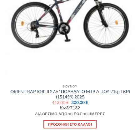
ΒΟΥΝΟΥ
ORIENT RAPTOR III 27.5” ΠΟΔΗΛΑΤΟ MTB ALLOY 21sp ΓΚΡΙ
(151459) 2025
Original
Η
413.00
€
300.00
€
price
τρέχουσα
Κωδ:7132
was:
τιμή
413.00 €.
είναι:
ΔΙΑΘΈΣΙΜΟ ΑΠΌ 10 ΈΩΣ 30 ΗΜΈΡΕΣ
300.00 €.
ΠΡΟΣΘΉΚΗ ΣΤΟ ΚΑΛΆΘΙ