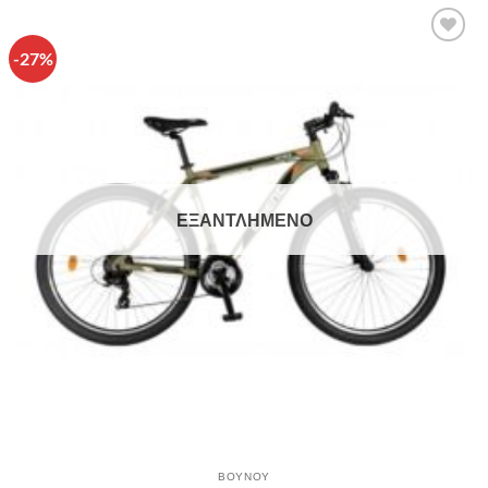
-27%
Πρόσθήκη
στην λίστα
επιθυμιών
ΕΞΑΝΤΛΗΜΈΝΟ
ΒΟΥΝΟΥ