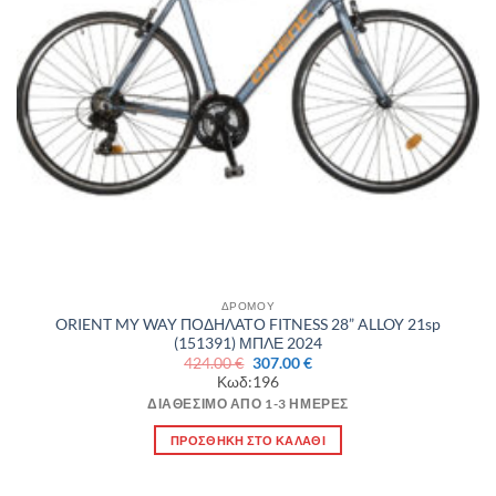
ΔΡΟΜΟΥ
ORIENT MY WAY ΠΟΔΗΛΑΤΟ FITNESS 28” ALLOY 21sp
(151391) ΜΠΛΕ 2024
Original
Η
424.00
€
307.00
€
price
τρέχουσα
Κωδ:196
was:
τιμή
424.00 €.
είναι:
ΔΙΑΘΈΣΙΜΟ ΑΠΌ 1-3 ΗΜΈΡΕΣ
307.00 €.
ΠΡΟΣΘΉΚΗ ΣΤΟ ΚΑΛΆΘΙ