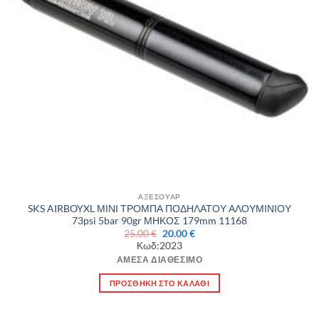
ΑΞΕΣΟΥΑΡ
SKS AIRBOYXL ΜΙΝΙ ΤΡΟΜΠΑ ΠΟΔΗΛΑΤΟΥ ΑΛΟΥΜΙΝΙΟΥ
73psi 5bar 90gr ΜΗΚΟΣ 179mm 11168
Original
Η
25.00
€
20.00
€
price
τρέχουσα
Κωδ:2023
was:
τιμή
25.00 €.
είναι:
ΆΜΕΣΑ ΔΙΑΘΈΣΙΜΟ
20.00 €.
ΠΡΟΣΘΉΚΗ ΣΤΟ ΚΑΛΆΘΙ