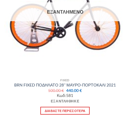
ΕΞΑΝΤΛΗΜΈΝΟ
FIXED
BRN FIXED ΠΟΔΗΛΑΤΟ 28'' ΜΑΥΡΟ-ΠΟΡΤΟΚΑΛΙ 2021
Original
Η
500.00
€
440.00
€
price
τρέχουσα
Κωδ:581
was:
τιμή
500.00 €.
είναι:
ΕΞΑΝΤΛΉΘΗΚΕ
440.00 €.
ΔΙΑΒΆΣΤΕ ΠΕΡΙΣΣΌΤΕΡΑ