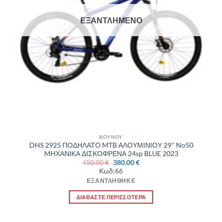
ΕΞΑΝΤΛΗΜΈΝΟ
ΒΟΥΝΟΥ
DHS 2925 ΠΟΔΗΛΑΤΟ MTB ΑΛΟΥΜΙΝΙΟΥ 29'' No50
MΗΧΑΝΙΚΑ ΔΙΣΚΟΦΡΕΝΑ 24sp BLUE 2023
Original
Η
450.00
€
380.00
€
price
τρέχουσα
Κωδ:66
was:
τιμή
450.00 €.
είναι:
ΕΞΑΝΤΛΉΘΗΚΕ
380.00 €.
ΔΙΑΒΆΣΤΕ ΠΕΡΙΣΣΌΤΕΡΑ