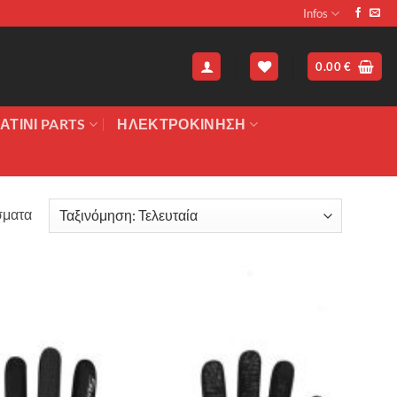
Infos
0.00
€
ΑΤΙΝΙ PARTS
ΗΛΕΚΤΡΟΚΙΝΗΣΗ
Sorted
σματα
by
latest
Πρόσθήκη
στην λίστα
επιθυμιών