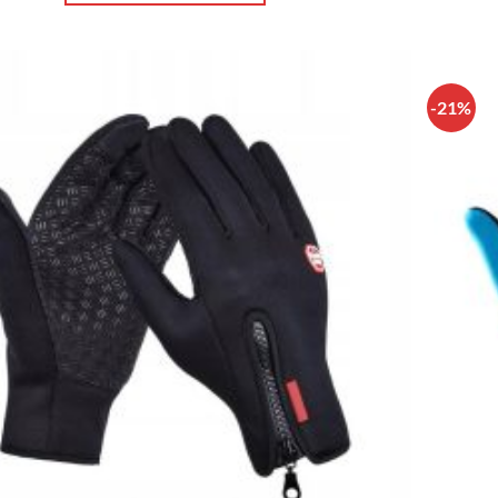
-21%
Πρόσθήκη
στην λίστα
επιθυμιών