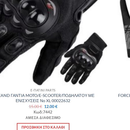
E-ΠΑΤΙΝΙ PARTS
ZAND ΓΑΝΤΙΑ MOTO/E-SCOOTER/ΠΟΔΗΛΑΤΟΥ ΜΕ
FORCE
ΕΝΙΣΧΥΣΕΙΣ Νο XL 00022632
Original
Η
15.00
€
12.00
€
price
τρέχουσα
Κωδ:7442
was:
τιμή
ΆΜΕΣΑ ΔΙΑΘΈΣΙΜΟ
15.00 €.
είναι:
12.00 €.
ΠΡΟΣΘΉΚΗ ΣΤΟ ΚΑΛΆΘΙ