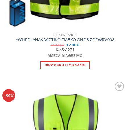
E-ΠΑΤΙΝΙ PARTS
eWHEEL ΑΝΑΚΛΑΣΤΙΚΟ ΓΙΛΕΚΟ ONE SIZE EWRV003
Original
Η
15.00
€
12.00
€
price
τρέχουσα
Κωδ:6974
was:
τιμή
15.00 €.
είναι:
ΆΜΕΣΑ ΔΙΑΘΈΣΙΜΟ
12.00 €.
ΠΡΟΣΘΉΚΗ ΣΤΟ ΚΑΛΆΘΙ
-34%
Πρόσθήκη
στην λίστα
επιθυμιών