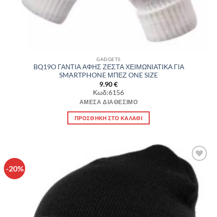
GADGETS
BQ19O ΓΑΝΤΙΑ ΑΦΗΣ ΖΕΣΤΑ ΧΕΙΜΩΝΙΑΤΙΚΑ ΓΙΑ
SMARTPHONE ΜΠΕΖ ONE SIZE
9.90
€
Κωδ:6156
ΆΜΕΣΑ ΔΙΑΘΈΣΙΜΟ
ΠΡΟΣΘΉΚΗ ΣΤΟ ΚΑΛΆΘΙ
-20%
Πρόσθήκη
στην λίστα
επιθυμιών