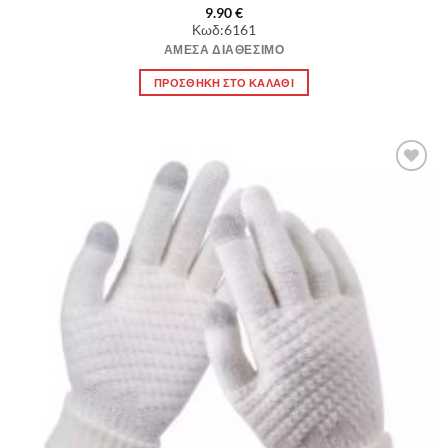
9.90
€
Κωδ:6161
ΆΜΕΣΑ ΔΙΑΘΈΣΙΜΟ
ΠΡΟΣΘΉΚΗ ΣΤΟ ΚΑΛΆΘΙ
Πρόσθήκη
στην λίστα
επιθυμιών