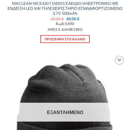
MACLEAN MCE420 ΓΙΛΕΚΟ/ΣΑΚΙΔΙΟ ΗΛΕΚΤΡΟΝΙΚΟ ΜΕ
ΕΝΔΕΙΞΗ LED ΚΑΙ ΤΗΛΕΧΕΙΡΙΣΤΗΡΙΟ ΕΠΑΝΑΦΟΡΤΙΖΟΜΕΝΟ
3.7V 500mAh
Original
Η
50.00
€
40.00
€
price
τρέχουσα
Κωδ:5490
was:
τιμή
50.00 €.
είναι:
ΆΜΕΣΑ ΔΙΑΘΈΣΙΜΟ
40.00 €.
ΠΡΟΣΘΉΚΗ ΣΤΟ ΚΑΛΆΘΙ
Πρόσθήκη
στην λίστα
επιθυμιών
ΕΞΑΝΤΛΗΜΈΝΟ