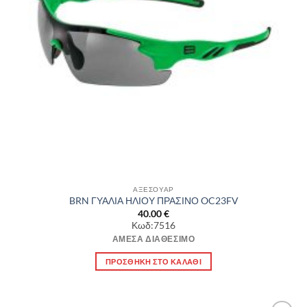
ΑΞΕΣΟΥΑΡ
BRN ΓΥΑΛΙΑ ΗΛΙΟΥ ΠΡΑΣΙΝΟ OC23FV
40.00
€
Κωδ:7516
ΆΜΕΣΑ ΔΙΑΘΈΣΙΜΟ
ΠΡΟΣΘΉΚΗ ΣΤΟ ΚΑΛΆΘΙ