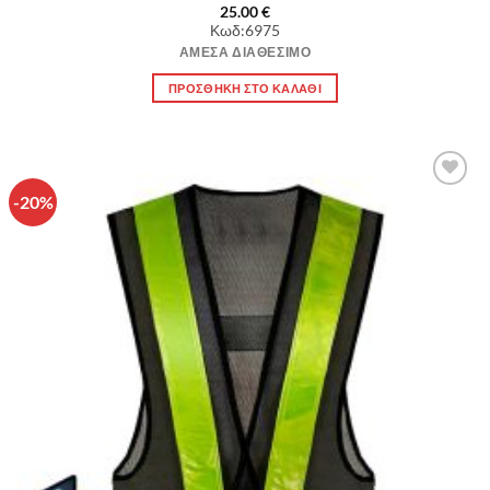
25.00
€
Κωδ:6975
ΆΜΕΣΑ ΔΙΑΘΈΣΙΜΟ
ΠΡΟΣΘΉΚΗ ΣΤΟ ΚΑΛΆΘΙ
-20%
Πρόσθήκη
στην λίστα
επιθυμιών