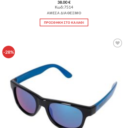
38.00
€
Κωδ:7514
ΆΜΕΣΑ ΔΙΑΘΈΣΙΜΟ
ΠΡΟΣΘΉΚΗ ΣΤΟ ΚΑΛΆΘΙ
-28%
Πρόσθήκη
στην λίστα
επιθυμιών