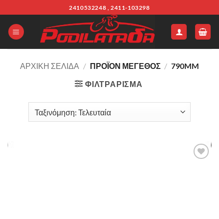
Μετάβαση
2410532248 , 2411-103298
στο
περιεχόμενο
ΑΡΧΙΚΉ ΣΕΛΊΔΑ
/
ΠΡΟΪΌΝ ΜΕΓΕΘΟΣ
/
790MM
ΦΙΛΤΡΆΡΙΣΜΑ
Πρόσθήκη
στην λίστα
επιθυμιών