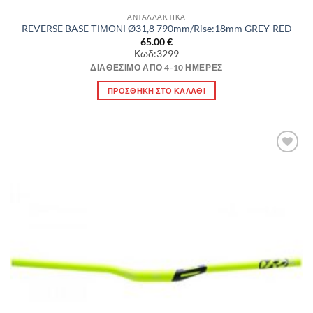
ΑΝΤΑΛΛΑΚΤΙΚΑ
REVERSE BASE ΤΙΜΟΝΙ Ø31,8 790mm/Rise:18mm GREY-RED
65.00
€
Κωδ:3299
ΔΙΑΘΈΣΙΜΟ ΑΠΌ 4-10 ΗΜΈΡΕΣ
ΠΡΟΣΘΉΚΗ ΣΤΟ ΚΑΛΆΘΙ
Πρόσθήκη
στην λίστα
επιθυμιών