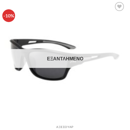
-10%
Πρόσθήκη
στην λίστα
επιθυμιών
ΕΞΑΝΤΛΗΜΈΝΟ
ΑΞΕΣΟΥΑΡ