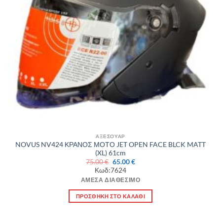
ΑΞΕΣΟΥΑΡ
NOVUS NV424 ΚΡΑΝΟΣ ΜΟΤΟ JET OPEN FACE BLCK MATT
(XL) 61cm
Original
Η
75.00
€
65.00
€
price
τρέχουσα
Κωδ:7624
was:
τιμή
75.00 €.
είναι:
ΆΜΕΣΑ ΔΙΑΘΈΣΙΜΟ
65.00 €.
ΠΡΟΣΘΉΚΗ ΣΤΟ ΚΑΛΆΘΙ