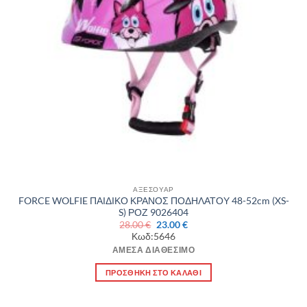
ΑΞΕΣΟΥΑΡ
FORCE WOLFIE ΠΑΙΔΙΚΟ ΚΡΑΝΟΣ ΠΟΔΗΛΑΤΟΥ 48-52cm (XS-
S) ΡΟΖ 9026404
Original
Η
28.00
€
23.00
€
price
τρέχουσα
Κωδ:5646
was:
τιμή
28.00 €.
είναι:
ΆΜΕΣΑ ΔΙΑΘΈΣΙΜΟ
23.00 €.
ΠΡΟΣΘΉΚΗ ΣΤΟ ΚΑΛΆΘΙ