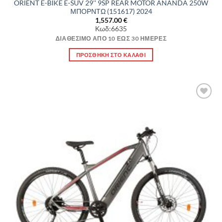
ORIENT E-BIKE E-SUV 29'' 9SP REAR MOTOR ANANDA 250W
ΜΠΟΡΝΤΩ (151617) 2024
1,557.00
€
Κωδ:6635
ΔΙΑΘΈΣΙΜΟ ΑΠΌ 10 ΈΩΣ 30 ΗΜΈΡΕΣ
ΠΡΟΣΘΉΚΗ ΣΤΟ ΚΑΛΆΘΙ
Πρόσθήκη
στην λίστα
επιθυμιών