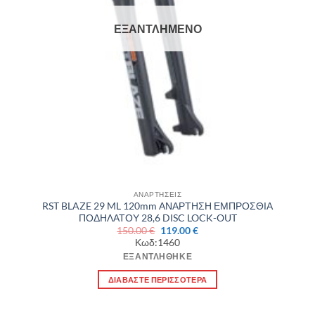
ΕΞΑΝΤΛΗΜΈΝΟ
ΑΝΑΡΤΗΣΕΙΣ
RST BLAZE 29 ML 120mm ΑΝΑΡΤΗΣΗ ΕΜΠΡΟΣΘΙΑ
ΠΟΔΗΛΑΤΟΥ 28,6 DISC LOCK-OUT
Original
Η
150.00
€
119.00
€
price
τρέχουσα
Κωδ:1460
was:
τιμή
150.00 €.
είναι:
ΕΞΑΝΤΛΉΘΗΚΕ
119.00 €.
ΔΙΑΒΆΣΤΕ ΠΕΡΙΣΣΌΤΕΡΑ