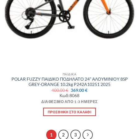
ΠΑΙΔΙΚΑ
POLAR FUZZY ΠΑΙΔΙΚΟ ΠΟΔΗΛΑΤΟ 24” ΑΛΟΥΜΙΝΙΟΥ 8SP
GREY-ORANGE 10.2kg P242A10251 2025
Original
Η
400.00
€
369.00
€
price
τρέχουσα
Κωδ:8068
was:
τιμή
400.00 €.
είναι:
ΔΙΑΘΈΣΙΜΟ ΑΠΌ 1-3 ΗΜΈΡΕΣ
369.00 €.
ΠΡΟΣΘΉΚΗ ΣΤΟ ΚΑΛΆΘΙ
1
2
3