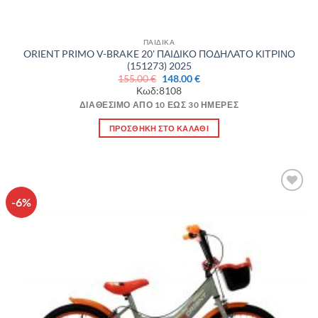
ΠΑΙΔΙΚΑ
ORIENT PRIMO V-BRAKE 20' ΠΑΙΔΙΚΟ ΠΟΔΗΛΑΤΟ ΚΙΤΡΙΝΟ
(151273) 2025
Original
Η
155.00
€
148.00
€
price
τρέχουσα
Κωδ:8108
was:
τιμή
155.00 €.
είναι:
ΔΙΑΘΈΣΙΜΟ ΑΠΌ 10 ΈΩΣ 30 ΗΜΈΡΕΣ
148.00 €.
ΠΡΟΣΘΉΚΗ ΣΤΟ ΚΑΛΆΘΙ
-6%
Πρόσθήκη
στην λίστα
επιθυμιών