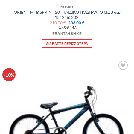
ΠΑΙΔΙΚΑ
ORIENT MTB SPRINT 20” ΠΑΙΔΙΚΟ ΠΟΔΗΛΑΤΟ ΜΩΒ 6sp
(151216) 2025
Original
Η
210.00
€
203.00
€
price
τρέχουσα
Κωδ:8143
was:
τιμή
210.00 €.
είναι:
ΕΞΑΝΤΛΉΘΗΚΕ
203.00 €.
ΔΙΑΒΆΣΤΕ ΠΕΡΙΣΣΌΤΕΡΑ
-10%
Πρόσθήκη
στην λίστα
επιθυμιών