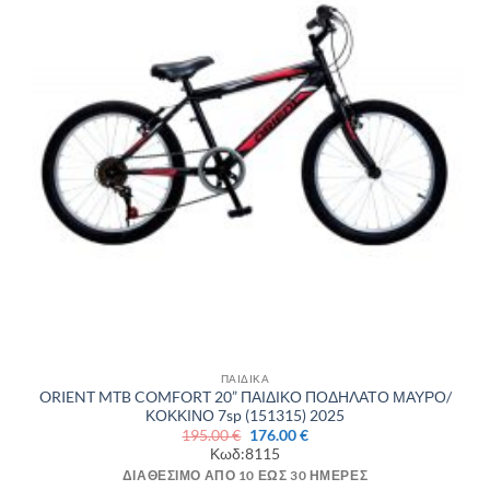
ΠΑΙΔΙΚΑ
ORIENT MTB COMFORT 20” ΠΑΙΔΙΚΟ ΠΟΔΗΛΑΤΟ ΜΑΥΡΟ/
ΚΟΚΚΙΝΟ 7sp (151315) 2025
Original
Η
195.00
€
176.00
€
price
τρέχουσα
Κωδ:8115
was:
τιμή
195.00 €.
είναι:
ΔΙΑΘΈΣΙΜΟ ΑΠΌ 10 ΈΩΣ 30 ΗΜΈΡΕΣ