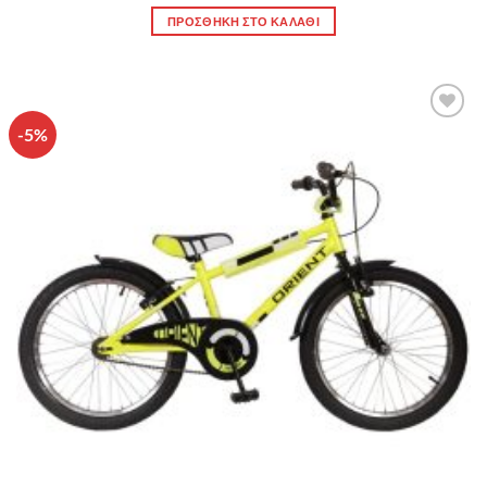
176.00 €.
ΠΡΟΣΘΉΚΗ ΣΤΟ ΚΑΛΆΘΙ
-5%
Πρόσθήκη
στην λίστα
επιθυμιών