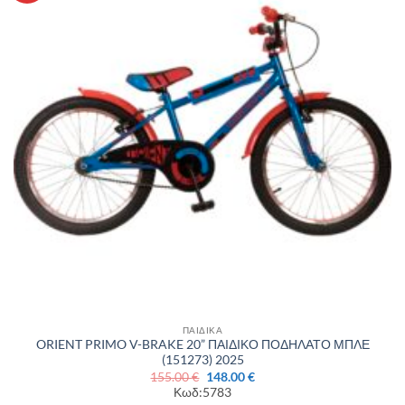
επιθυμιών
ΠΑΙΔΙΚΑ
ORIENT PRIMO V-BRAKE 20” ΠΑΙΔΙΚΟ ΠΟΔΗΛΑΤΟ ΜΠΛΕ
(151273) 2025
Original
Η
155.00
€
148.00
€
price
τρέχουσα
Κωδ:5783
was:
τιμή