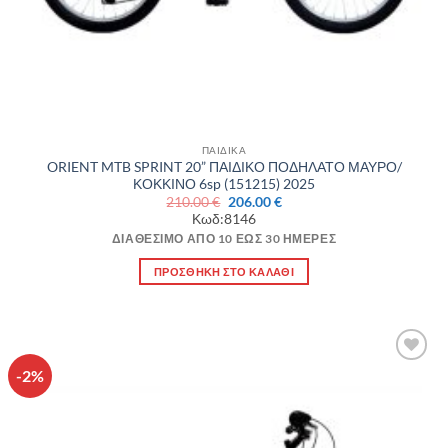
ΠΑΙΔΙΚΑ
ORIENT MTB SPRINT 20” ΠΑΙΔΙΚΟ ΠΟΔΗΛΑΤΟ ΜΑΥΡΟ/
ΚΟΚΚΙΝΟ 6sp (151215) 2025
Original
Η
210.00
€
206.00
€
price
τρέχουσα
Κωδ:8146
was:
τιμή
210.00 €.
είναι:
ΔΙΑΘΈΣΙΜΟ ΑΠΌ 10 ΈΩΣ 30 ΗΜΈΡΕΣ
206.00 €.
ΠΡΟΣΘΉΚΗ ΣΤΟ ΚΑΛΆΘΙ
-2%
Πρόσθήκη
στην λίστα
επιθυμιών