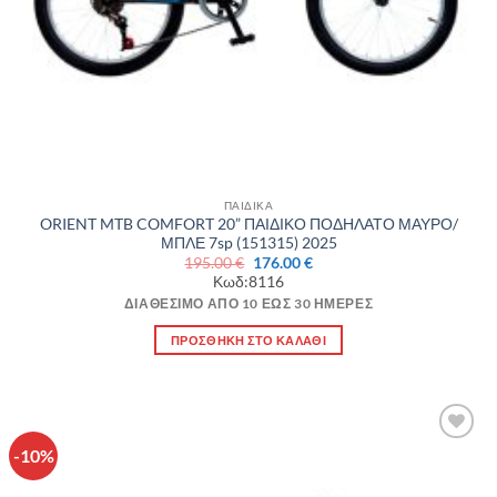
ΠΑΙΔΙΚΑ
ORIENT MTB COMFORT 20” ΠΑΙΔΙΚΟ ΠΟΔΗΛΑΤΟ ΜΑΥΡΟ/
ΜΠΛΕ 7sp (151315) 2025
Original
Η
195.00
€
176.00
€
price
τρέχουσα
Κωδ:8116
was:
τιμή
195.00 €.
είναι:
ΔΙΑΘΈΣΙΜΟ ΑΠΌ 10 ΈΩΣ 30 ΗΜΈΡΕΣ
176.00 €.
ΠΡΟΣΘΉΚΗ ΣΤΟ ΚΑΛΆΘΙ
-10%
Πρόσθήκη
στην λίστα
επιθυμιών