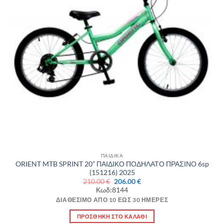
ΠΑΙΔΙΚΑ
ORIENT MTB SPRINT 20” ΠΑΙΔΙΚΟ ΠΟΔΗΛΑΤΟ ΠΡΑΣΙΝΟ 6sp
(151216) 2025
Original
Η
210.00
€
206.00
€
price
τρέχουσα
Κωδ:8144
was:
τιμή
210.00 €.
είναι:
ΔΙΑΘΈΣΙΜΟ ΑΠΌ 10 ΈΩΣ 30 ΗΜΈΡΕΣ
206.00 €.
ΠΡΟΣΘΉΚΗ ΣΤΟ ΚΑΛΆΘΙ