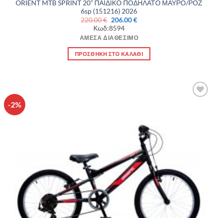
ORIENT MTB SPRINT 20” ΠΑΙΔΙΚΟ ΠΟΔΗΛΑΤΟ ΜΑΥΡΟ/ΡΟΖ
6sp (151216) 2026
Original
Η
220.00
€
206.00
€
price
τρέχουσα
Κωδ:8594
was:
τιμή
220.00 €.
είναι:
ΆΜΕΣΑ ΔΙΑΘΈΣΙΜΟ
206.00 €.
ΠΡΟΣΘΉΚΗ ΣΤΟ ΚΑΛΆΘΙ
-2%
Πρόσθήκη
στην λίστα
επιθυμιών