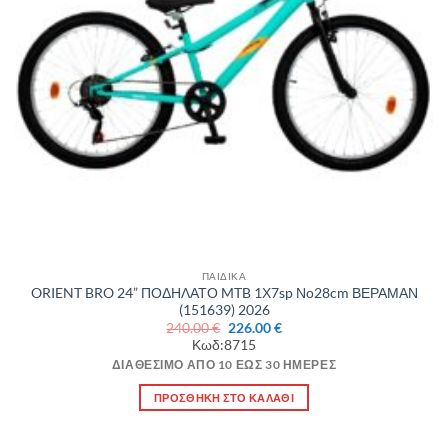
ΠΑΙΔΙΚΑ
ORIENT BRO 24” ΠΟΔΗΛΑΤΟ MTB 1Χ7sp Νο28cm ΒΕΡΑΜΑΝ
(151639) 2026
Original
Η
240.00
€
226.00
€
price
τρέχουσα
Κωδ:8715
was:
τιμή
240.00 €.
είναι:
ΔΙΑΘΈΣΙΜΟ ΑΠΌ 10 ΈΩΣ 30 ΗΜΈΡΕΣ
226.00 €.
ΠΡΟΣΘΉΚΗ ΣΤΟ ΚΑΛΆΘΙ