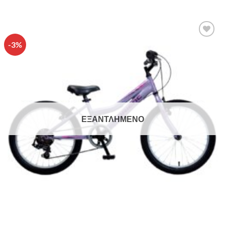
-3%
Πρόσθήκη
στην λίστα
επιθυμιών
ΕΞΑΝΤΛΗΜΈΝΟ