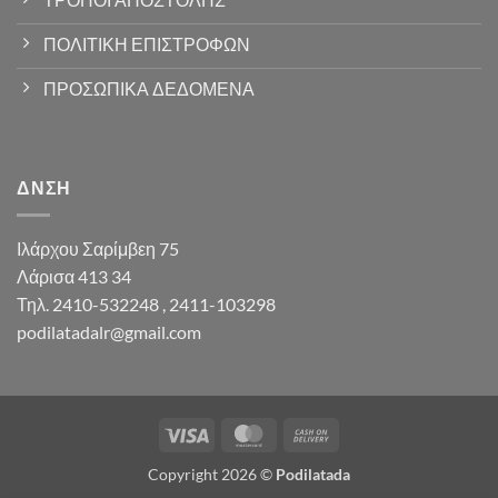
ΠΟΛΙΤΙΚΗ ΕΠΙΣΤΡΟΦΩΝ
ΠΡΟΣΩΠΙΚΑ ΔΕΔΟΜΕΝΑ
ΔΝΣΗ
Ιλάρχου Σαρίμβεη 75
Λάρισα 413 34
Τηλ. 2410-532248 , 2411-103298
podilatadalr@gmail.com
Visa
MasterCard
Cash
On
Copyright 2026 ©
Podilatada
Delivery