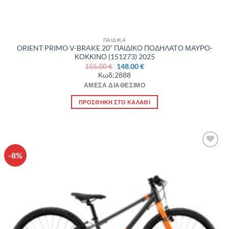
ΠΑΙΔΙΚΑ
ORIENT PRIMO V-BRAKE 20” ΠΑΙΔΙΚΟ ΠΟΔΗΛΑΤΟ ΜΑΥΡΟ-
ΚΟΚΚΙΝΟ (151273) 2025
Original
Η
155.00
€
148.00
€
price
τρέχουσα
Κωδ:2888
was:
τιμή
155.00 €.
είναι:
ΆΜΕΣΑ ΔΙΑΘΈΣΙΜΟ
148.00 €.
ΠΡΟΣΘΉΚΗ ΣΤΟ ΚΑΛΆΘΙ
-8%
Πρόσθήκη
στην λίστα
επιθυμιών