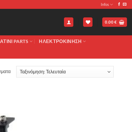
Infos
0.00
€
ΑΤΙΝΙ PARTS
ΗΛΕΚΤΡΟΚΙΝΗΣΗ
Sorted
σματα
by
latest
Πρόσθήκη
στην λίστα
επιθυμιών