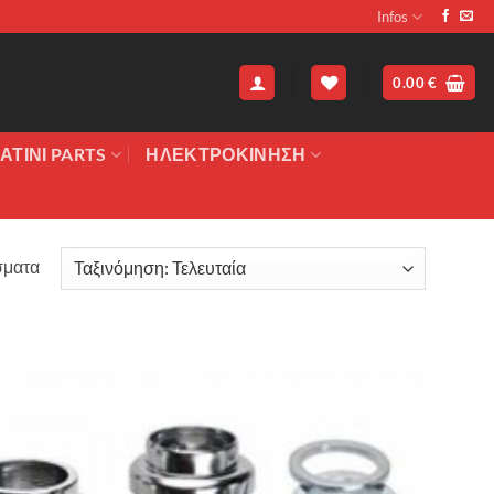
Infos
0.00
€
ΑΤΙΝΙ PARTS
ΗΛΕΚΤΡΟΚΙΝΗΣΗ
Sorted
σματα
by
latest
Πρόσθήκη
στην λίστα
επιθυμιών