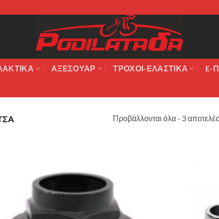
ΛΑΚΤΙΚΆ
ΑΞΕΣΟΥΆΡ
ΤΡΟΧΟΙ-ΕΛΑΣΤΙΚΑ
E-Π
Προβάλλονται όλα - 3 αποτελέ
ΝΤΣΑ
Πρόσθήκη
στην λίστα
επιθυμιών