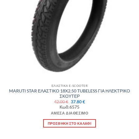
ΕΛΑΣΤΙΚΑ E-SCOOTER
MARUTI STAR ΕΛΑΣΤΙΚΟ 18X2.50 TUBELESS ΓΙΑ ΗΛΕΚΤΡΙΚΟ
ΣΚΟΥΤΕΡ
Original
Η
42.00
€
37.80
€
price
τρέχουσα
Κωδ:6575
was:
τιμή
42.00 €.
είναι:
ΆΜΕΣΑ ΔΙΑΘΈΣΙΜΟ
37.80 €.
ΠΡΟΣΘΉΚΗ ΣΤΟ ΚΑΛΆΘΙ