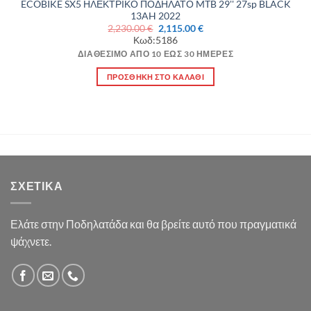
ECOBIKE SX5 ΗΛΕΚΤΡΙΚΟ ΠΟΔΗΛΑΤΟ MTB 29'' 27sp BLACK
13AH 2022
Original
Η
2,230.00
€
2,115.00
€
price
τρέχουσα
Κωδ:5186
was:
τιμή
2,230.00 €.
είναι:
ΔΙΑΘΈΣΙΜΟ ΑΠΌ 10 ΈΩΣ 30 ΗΜΈΡΕΣ
2,115.00 €.
ΠΡΟΣΘΉΚΗ ΣΤΟ ΚΑΛΆΘΙ
ΣΧΕΤΙΚΆ
Ελάτε στην Ποδηλατάδα και θα βρείτε αυτό που πραγματικά
ψάχνετε.