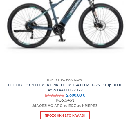
ΗΛΕΚΤΡΙΚΑ ΠΟΔΗΛΑΤΑ
ECOBIKE SX300 ΗΛΕΚΤΡΙΚΟ ΠΟΔΗΛΑΤΟ MTB 29'' 10sp BLUE
48V/14AH LG 2022
Original
Η
2,900.00
€
2,600.00
€
price
τρέχουσα
Κωδ:5461
was:
τιμή
2,900.00 €.
είναι:
ΔΙΑΘΈΣΙΜΟ ΑΠΌ 10 ΈΩΣ 30 ΗΜΈΡΕΣ
2,600.00 €.
ΠΡΟΣΘΉΚΗ ΣΤΟ ΚΑΛΆΘΙ