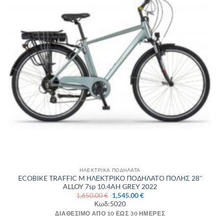
ΗΛΕΚΤΡΙΚΑ ΠΟΔΗΛΑΤΑ
ECOBIKE TRAFFIC M ΗΛΕΚΤΡΙΚΟ ΠΟΔΗΛΑΤΟ ΠΟΛΗΣ 28''
ALLOY 7sp 10.4AH GREY 2022
Original
Η
1,650.00
€
1,545.00
€
price
τρέχουσα
Κωδ:5020
was:
τιμή
1,650.00 €.
είναι:
ΔΙΑΘΈΣΙΜΟ ΑΠΌ 10 ΈΩΣ 30 ΗΜΈΡΕΣ