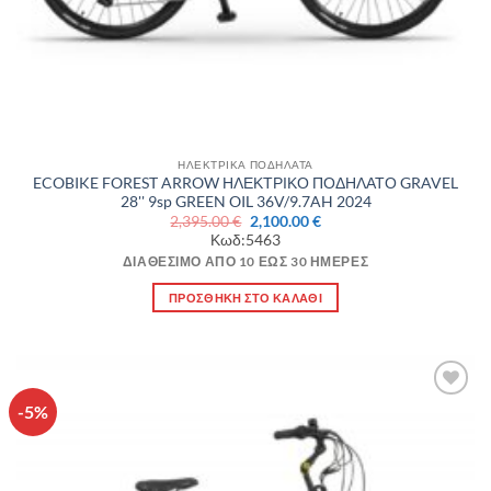
ΗΛΕΚΤΡΙΚΑ ΠΟΔΗΛΑΤΑ
ECOBIKE FOREST ARROW ΗΛΕΚΤΡΙΚΟ ΠΟΔΗΛΑΤΟ GRAVEL
28'' 9sp GREEN OIL 36V/9.7AH 2024
Original
Η
2,395.00
€
2,100.00
€
price
τρέχουσα
Κωδ:5463
was:
τιμή
2,395.00 €.
είναι:
ΔΙΑΘΈΣΙΜΟ ΑΠΌ 10 ΈΩΣ 30 ΗΜΈΡΕΣ
2,100.00 €.
ΠΡΟΣΘΉΚΗ ΣΤΟ ΚΑΛΆΘΙ
-5%
Πρόσθήκη
στην λίστα
επιθυμιών