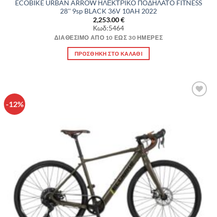
ECOBIKE URBAN ARROW ΗΛΕΚΤΡΙΚΟ ΠΟΔΗΛΑΤΟ FITNESS
28'' 9sp BLACK 36V 10AH 2022
2,253.00
€
Κωδ:5464
ΔΙΑΘΈΣΙΜΟ ΑΠΌ 10 ΈΩΣ 30 ΗΜΈΡΕΣ
ΠΡΟΣΘΉΚΗ ΣΤΟ ΚΑΛΆΘΙ
-12%
Πρόσθήκη
στην λίστα
επιθυμιών