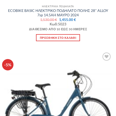
ΗΛΕΚΤΡΙΚΑ ΠΟΔΗΛΑΤΑ
ECOBIKE BASIC ΗΛΕΚΤΡΙΚΟ ΠΟΔΗΛΑΤΟ ΠΟΛΗΣ 28'' ALLOY
7sp 14.5AH ΜΑΥΡΟ 2024
Original
Η
1,530.00
€
1,455.00
€
price
τρέχουσα
Κωδ:5023
was:
τιμή
1,530.00 €.
είναι:
ΔΙΑΘΈΣΙΜΟ ΑΠΌ 10 ΈΩΣ 30 ΗΜΈΡΕΣ
1,455.00 €.
ΠΡΟΣΘΉΚΗ ΣΤΟ ΚΑΛΆΘΙ
-5%
Πρόσθήκη
στην λίστα
επιθυμιών