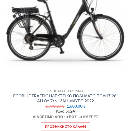
ΗΛΕΚΤΡΙΚΑ ΠΟΔΗΛΑΤΑ
ECOBIKE TRAFFIC ΗΛΕΚΤΡΙΚΟ ΠΟΔΗΛΑΤΟ ΠΟΛΗΣ 28''
ALLOY 7sp 13AH ΜΑΥΡΟ 2022
Original
Η
1,770.00
€
1,680.00
€
price
τρέχουσα
Κωδ:5024
was:
τιμή
1,770.00 €.
είναι:
ΔΙΑΘΈΣΙΜΟ ΑΠΌ 10 ΈΩΣ 30 ΗΜΈΡΕΣ
1,680.00 €.
ΠΡΟΣΘΉΚΗ ΣΤΟ ΚΑΛΆΘΙ