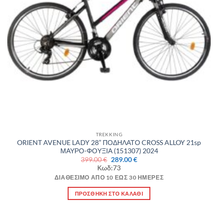
TREKKING
ORIENT AVENUE LADY 28” ΠΟΔΗΛΑΤΟ CROSS ALLOY 21sp
ΜΑΥΡΟ-ΦΟΥΞΙΑ (151307) 2024
Original
Η
399.00
€
289.00
€
price
τρέχουσα
Κωδ:73
was:
τιμή
399.00 €.
είναι:
ΔΙΑΘΈΣΙΜΟ ΑΠΌ 10 ΈΩΣ 30 ΗΜΈΡΕΣ
289.00 €.
ΠΡΟΣΘΉΚΗ ΣΤΟ ΚΑΛΆΘΙ