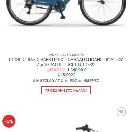
ΗΛΕΚΤΡΙΚΑ ΠΟΔΗΛΑΤΑ
ECOBIKE BASIC ΗΛΕΚΤΡΙΚΟ ΠΟΔΗΛΑΤΟ ΠΟΛΗΣ 28” ALLOY
7sp 10.4AH PETROL BLUE 2022
Original
Η
1,410.00
€
1,340.00
€
price
τρέχουσα
Κωδ:5022
was:
τιμή
1,410.00 €.
είναι:
ΔΙΑΘΈΣΙΜΟ ΑΠΌ 10 ΈΩΣ 30 ΗΜΈΡΕΣ
1,340.00 €.
ΠΡΟΣΘΉΚΗ ΣΤΟ ΚΑΛΆΘΙ
-6%
Πρόσθήκη
στην λίστα
επιθυμιών