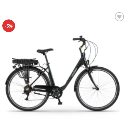
-5%
Πρόσθήκη
στην λίστα
επιθυμιών