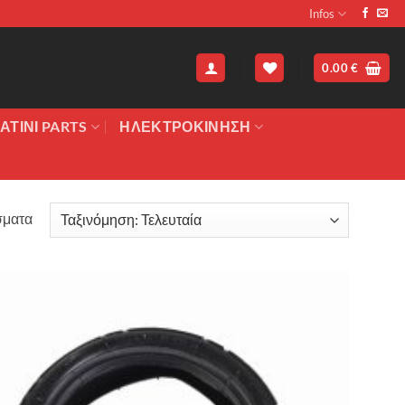
Infos
0.00
€
ΑΤΙΝΙ PARTS
ΗΛΕΚΤΡΟΚΙΝΗΣΗ
Sorted
σματα
by
latest
Πρόσθήκη
στην λίστα
επιθυμιών