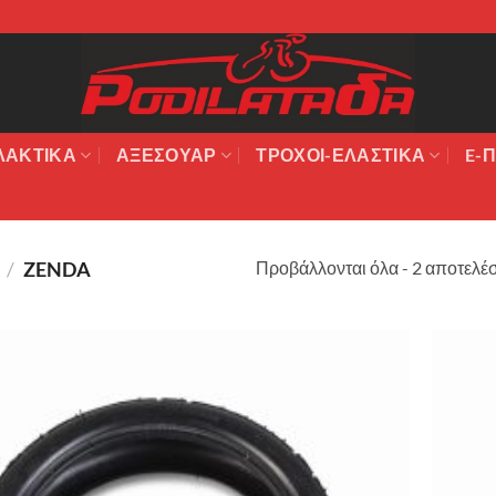
ΛΑΚΤΙΚΆ
ΑΞΕΣΟΥΆΡ
ΤΡΟΧΟΙ-ΕΛΑΣΤΙΚΑ
E-Π
Προβάλλονται όλα - 2 αποτελέ
Σ
/
ZENDA
Πρόσθήκη
στην λίστα
επιθυμιών