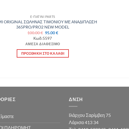
E-ΠΑΤΙΝΙ PARTS
MI ORIGINAL ΣΩΛΗΝΑΣ ΤΙΜΟΝΙΟΥ ΜΕ ΑΝΑΔΙΠΛΩΣΗ
365PRO/PRO2 NEW MODEL
Original
Η
100.00
€
95.00
€
price
τρέχουσα
Κωδ:5597
was:
τιμή
ΆΜΕΣΑ ΔΙΑΘΈΣΙΜΟ
100.00 €.
είναι:
95.00 €.
ΠΡΟΣΘΉΚΗ ΣΤΟ ΚΑΛΆΘΙ
ΟΡΊΕΣ
ΔΝΣΗ
Ιλάρχου Σαρίμβεη 75
Είμαστε
Λάρισα 413 34
ΟΙ ΠΛΗΡΩΜΗΣ