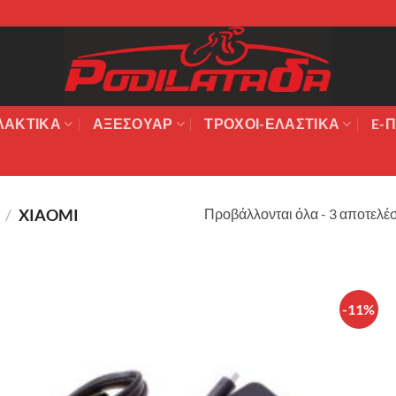
ΛΑΚΤΙΚΆ
ΑΞΕΣΟΥΆΡ
ΤΡΟΧΟΙ-ΕΛΑΣΤΙΚΑ
E-Π
Προβάλλονται όλα - 3 αποτελέ
Σ
/
XIAOMI
-11%
Πρόσθήκη
στην λίστα
επιθυμιών