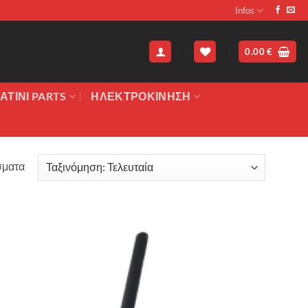
Infos
0.00
€
ΑΤΙΝΙ PARTS
ΗΛΕΚΤΡΟΚΙΝΗΣΗ
Sorted
σματα
by
latest
Πρόσθήκη
στην λίστα
επιθυμιών