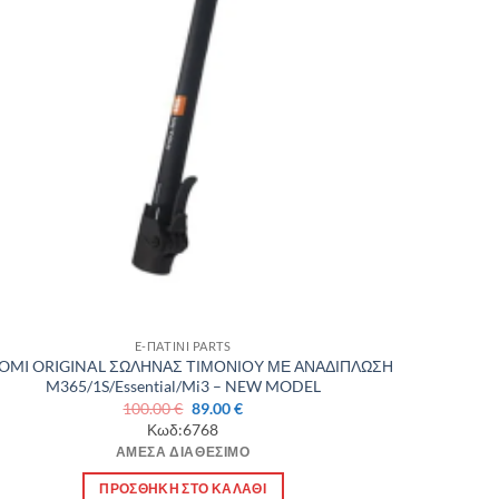
E-ΠΑΤΙΝΙ PARTS
OMI ORIGINAL ΣΩΛΗΝΑΣ ΤΙΜΟΝΙΟΥ ΜΕ ΑΝΑΔΙΠΛΩΣΗ
M365/1S/Essential/Mi3 – NEW MODEL
Original
Η
100.00
€
89.00
€
price
τρέχουσα
Κωδ:6768
was:
τιμή
ΆΜΕΣΑ ΔΙΑΘΈΣΙΜΟ
100.00 €.
είναι:
89.00 €.
ΠΡΟΣΘΉΚΗ ΣΤΟ ΚΑΛΆΘΙ