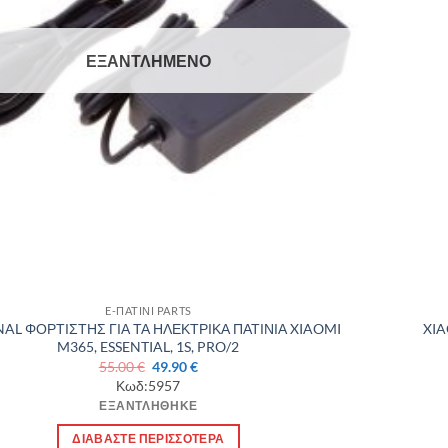
ΕΞΑΝΤΛΗΜΈΝΟ
E-ΠΑΤΙΝΙ PARTS
NAL ΦΟΡΤΙΣΤΗΣ ΓΙΑ ΤΑ ΗΛΕΚΤΡΙΚΑ ΠΑΤΙΝΙΑ XIAOMI
XIA
M365, ESSENTIAL, 1S, PRO/2
Original
Η
55.00
€
49.90
€
price
τρέχουσα
Κωδ:5957
was:
τιμή
ΕΞΑΝΤΛΉΘΗΚΕ
55.00 €.
είναι:
49.90 €.
ΔΙΑΒΆΣΤΕ ΠΕΡΙΣΣΌΤΕΡΑ