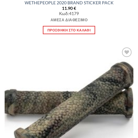
WETHEPEOPLE 2020 BRAND STICKER PACK
11.90
€
Κωδ:4179
ΆΜΕΣΑ ΔΙΑΘΈΣΙΜΟ
ΠΡΟΣΘΉΚΗ ΣΤΟ ΚΑΛΆΘΙ
Πρόσθήκη
στην λίστα
επιθυμιών