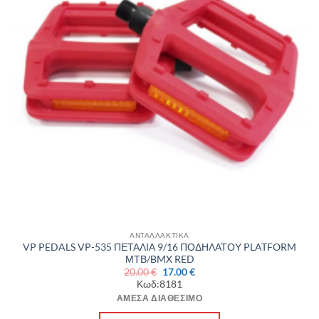
ΑΝΤΑΛΛΑΚΤΙΚΑ
VP PEDALS VP-535 ΠΕΤΑΛΙΑ 9/16 ΠΟΔΗΛΑΤΟΥ PLATFORM
ΜΤΒ/BMX RED
Original
Η
20.00
€
17.00
€
price
τρέχουσα
Κωδ:8181
was:
τιμή
20.00 €.
είναι:
ΆΜΕΣΑ ΔΙΑΘΈΣΙΜΟ
17.00 €.