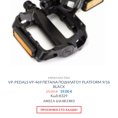
ΑΝΤΑΛΛΑΚΤΙΚΑ
VP-PEDALS VP-469 ΠΕΤΑΛΙΑ ΠΟΔΗΛΑΤΟΥ PLATFORM 9/16
BLACK
Original
Η
25.00
€
19.00
€
price
τρέχουσα
Κωδ:8329
was:
τιμή
25.00 €.
είναι:
ΆΜΕΣΑ ΔΙΑΘΈΣΙΜΟ
19.00 €.
ΠΡΟΣΘΉΚΗ ΣΤΟ ΚΑΛΆΘΙ