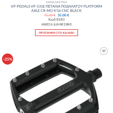
ΑΝΤΑΛΛΑΚΤΙΚΑ
VP-PEDALS VP-531E ΠΕΤΑΛΙΑ ΠΟΔΗΛΑΤΟΥ PLATFORM
AXLE CR-MO 9/16 CNC BLACK
Original
Η
45.00
€
35.00
€
price
τρέχουσα
Κωδ:8183
was:
τιμή
45.00 €.
είναι:
ΆΜΕΣΑ ΔΙΑΘΈΣΙΜΟ
35.00 €.
ΠΡΟΣΘΉΚΗ ΣΤΟ ΚΑΛΆΘΙ
-25%
Πρόσθήκη
στην λίστα
επιθυμιών