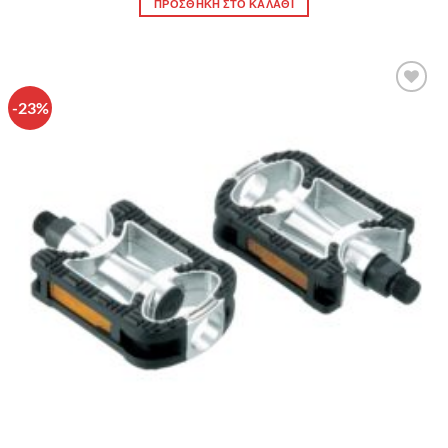
ΠΡΟΣΘΉΚΗ ΣΤΟ ΚΑΛΆΘΙ
-23%
Πρόσθήκη
στην λίστα
επιθυμιών