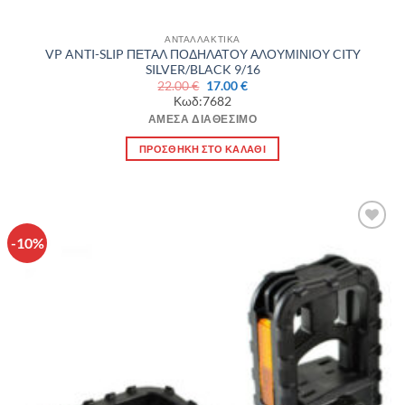
ΑΝΤΑΛΛΑΚΤΙΚΑ
VP ANTI-SLIP ΠΕΤΑΛ ΠΟΔΗΛΑΤΟΥ ΑΛΟΥΜΙΝΙΟΥ CITY
SILVER/BLACK 9/16
Original
Η
22.00
€
17.00
€
price
τρέχουσα
Κωδ:7682
was:
τιμή
22.00 €.
είναι:
ΆΜΕΣΑ ΔΙΑΘΈΣΙΜΟ
17.00 €.
ΠΡΟΣΘΉΚΗ ΣΤΟ ΚΑΛΆΘΙ
-10%
Πρόσθήκη
στην λίστα
επιθυμιών