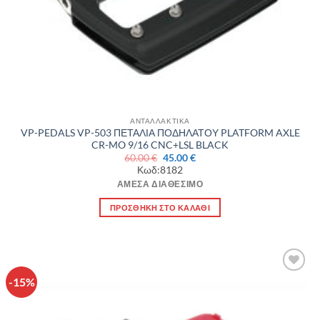
ΑΝΤΑΛΛΑΚΤΙΚΑ
VP-PEDALS VP-503 ΠΕΤΑΛΙΑ ΠΟΔΗΛΑΤΟΥ PLATFORM AXLE
CR-MO 9/16 CNC+LSL BLACK
Original
Η
60.00
€
45.00
€
price
τρέχουσα
Κωδ:8182
was:
τιμή
60.00 €.
είναι:
ΆΜΕΣΑ ΔΙΑΘΈΣΙΜΟ
45.00 €.
ΠΡΟΣΘΉΚΗ ΣΤΟ ΚΑΛΆΘΙ
-15%
Πρόσθήκη
στην λίστα
επιθυμιών