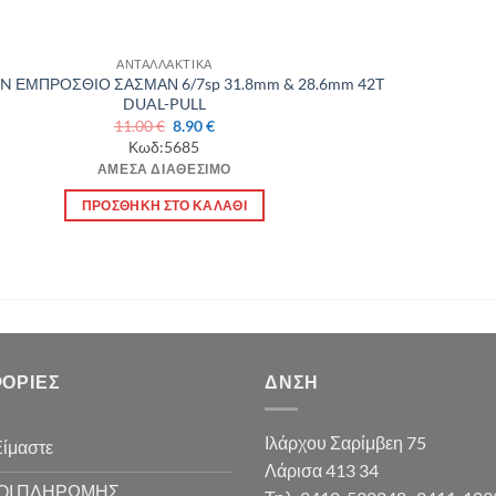
ΑΝΤΑΛΛΑΚΤΙΚΑ
N ΕΜΠΡΟΣΘΙΟ ΣΑΣΜΑΝ 6/7sp 31.8mm & 28.6mm 42T
DUAL-PULL
Original
Η
11.00
€
8.90
€
price
τρέχουσα
Κωδ:5685
was:
τιμή
ΆΜΕΣΑ ΔΙΑΘΈΣΙΜΟ
11.00 €.
είναι:
8.90 €.
ΠΡΟΣΘΉΚΗ ΣΤΟ ΚΑΛΆΘΙ
ΟΡΊΕΣ
ΔΝΣΗ
Ιλάρχου Σαρίμβεη 75
Είμαστε
Λάρισα 413 34
ΟΙ ΠΛΗΡΩΜΗΣ