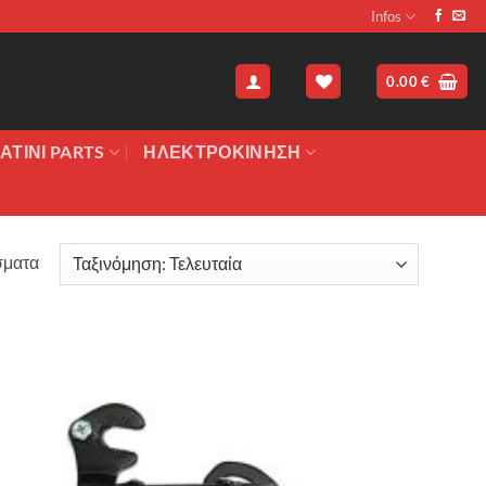
Infos
0.00
€
ΑΤΙΝΙ PARTS
ΗΛΕΚΤΡΟΚΙΝΗΣΗ
Sorted
σματα
by
latest
Πρόσθήκη
στην λίστα
επιθυμιών