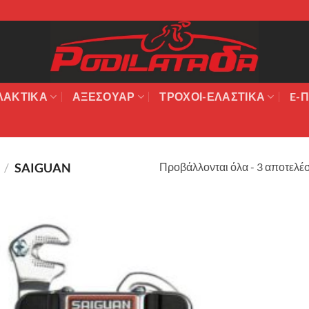
ΛΑΚΤΙΚΆ
ΑΞΕΣΟΥΆΡ
ΤΡΟΧΟΙ-ΕΛΑΣΤΙΚΑ
E-Π
Προβάλλονται όλα - 3 αποτελέ
Σ
/
SAIGUAN
Πρόσθήκη
στην λίστα
επιθυμιών