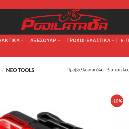
ΛΑΚΤΙΚΆ
ΑΞΕΣΟΥΆΡ
ΤΡΟΧΟΙ-ΕΛΑΣΤΙΚΑ
E-Π
Προβάλλονται όλα - 5 αποτελέ
Σ
/
NEO TOOLS
-10%
Πρόσθήκη
στην λίστα
επιθυμιών