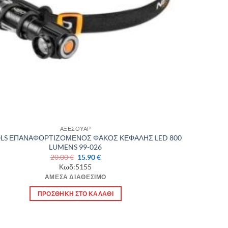
ΑΞΕΣΟΥΑΡ
LS ΕΠΑΝΑΦΟΡΤΙΖΟΜΕΝΟΣ ΦΑΚΟΣ ΚΕΦΑΛΗΣ LED 800
LUMENS 99-026
Original
Η
20.00
€
15.90
€
price
τρέχουσα
Κωδ:5155
was:
τιμή
ΆΜΕΣΑ ΔΙΑΘΈΣΙΜΟ
20.00 €.
είναι:
15.90 €.
ΠΡΟΣΘΉΚΗ ΣΤΟ ΚΑΛΆΘΙ