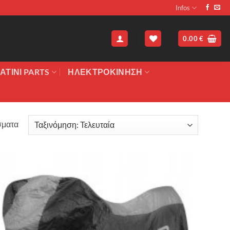
Infos
0.00
€
ΑΤΙΝΙ PARTS
ΗΛΕΚΤΡΟΚΙΝΗΣΗ
Sorted
σματα
by
latest
Πρόσθήκη
στην λίστα
επιθυμιών