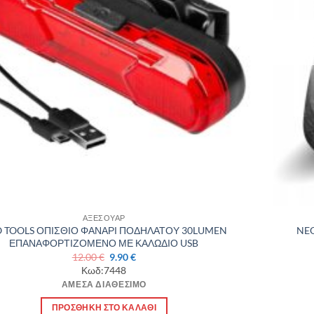
ΑΞΕΣΟΥΑΡ
 TOOLS ΟΠΙΣΘΙΟ ΦΑΝΑΡΙ ΠΟΔΗΛΑΤΟΥ 30LUMEN
NE
ΕΠΑΝΑΦΟΡΤΙΖΟΜΕΝΟ ΜΕ ΚΑΛΩΔΙΟ USB
Original
Η
12.00
€
9.90
€
price
τρέχουσα
Κωδ:7448
was:
τιμή
ΆΜΕΣΑ ΔΙΑΘΈΣΙΜΟ
12.00 €.
είναι:
9.90 €.
ΠΡΟΣΘΉΚΗ ΣΤΟ ΚΑΛΆΘΙ