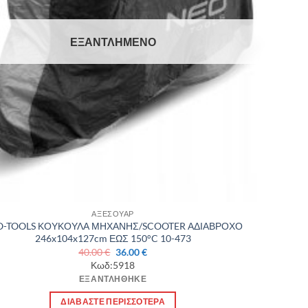
ΕΞΑΝΤΛΗΜΈΝΟ
ΑΞΕΣΟΥΑΡ
O-TOOLS ΚΟΥΚΟΥΛΑ ΜΗΧΑΝΗΣ/SCOOTER ΑΔΙΑΒΡΟΧΟ
246x104x127cm ΕΩΣ 150°C 10-473
Original
Η
40.00
€
36.00
€
price
τρέχουσα
Κωδ:5918
was:
τιμή
ΕΞΑΝΤΛΉΘΗΚΕ
40.00 €.
είναι:
36.00 €.
ΔΙΑΒΆΣΤΕ ΠΕΡΙΣΣΌΤΕΡΑ