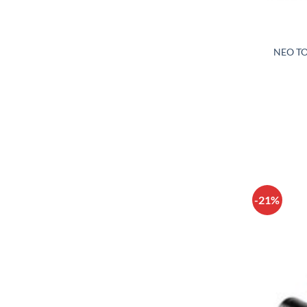
NEO T
-21%