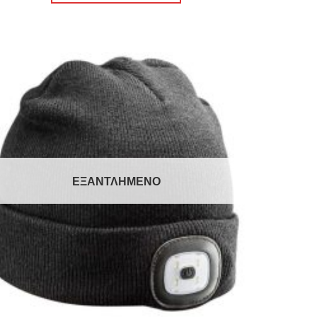
Πρόσθήκη
στην λίστα
επιθυμιών
ΕΞΑΝΤΛΗΜΈΝΟ