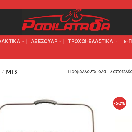
ΛΑΚΤΙΚΆ
ΑΞΕΣΟΥΆΡ
ΤΡΟΧΟΙ-ΕΛΑΣΤΙΚΑ
E-Π
Προβάλλονται όλα - 2 αποτελέ
Σ
/
MTS
-20%
Πρόσθήκη
στην λίστα
επιθυμιών