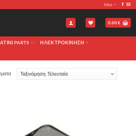
Infos
0.00
€
ΑΤΙΝΙ PARTS
ΗΛΕΚΤΡΟΚΙΝΗΣΗ
Sorted
σματα
by
latest
Πρόσθήκη
στην λίστα
επιθυμιών