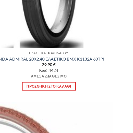
ΕΛΑΣΤΙΚΑ ΠΟΔΗΛΑΤΟΥ
NDA ADMIRAL 20Χ2.40 ΕΛΑΣΤΙΚΟ BMX K1132A 60TPI
29.90
€
Κωδ:4424
ΆΜΕΣΑ ΔΙΑΘΈΣΙΜΟ
ΠΡΟΣΘΉΚΗ ΣΤΟ ΚΑΛΆΘΙ
Πρόσθήκη
στην λίστα
επιθυμιών