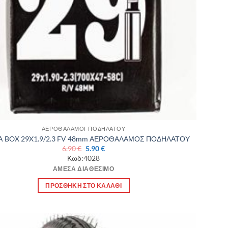
ΑΕΡΟΘΑΛΑΜΟΙ-ΠΟΔΗΛΑΤΟΥ
 BOX 29X1.9/2.3 FV 48mm ΑΕΡΟΘΑΛΑΜΟΣ ΠΟΔΗΛΑΤΟΥ
Original
Η
6.90
€
5.90
€
price
τρέχουσα
Κωδ:4028
was:
τιμή
ΆΜΕΣΑ ΔΙΑΘΈΣΙΜΟ
6.90 €.
είναι:
5.90 €.
ΠΡΟΣΘΉΚΗ ΣΤΟ ΚΑΛΆΘΙ