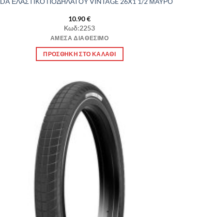
DA ΕΛΑΣΤΙΚΟ ΠΟΔΗΛΑΤΟΥ VINTAGE 26X1 1/2 ΜΑΥΡΟ
10.90
€
Κωδ:2253
ΆΜΕΣΑ ΔΙΑΘΈΣΙΜΟ
ΠΡΟΣΘΉΚΗ ΣΤΟ ΚΑΛΆΘΙ
Πρόσθήκη
στην λίστα
επιθυμιών