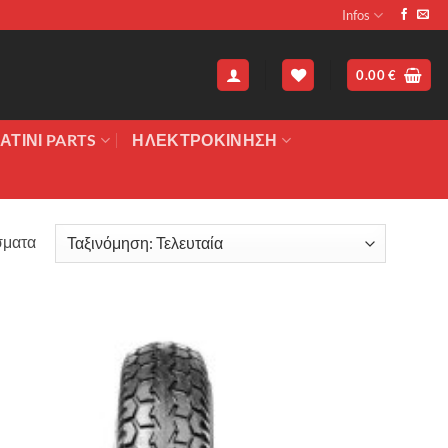
Infos
0.00
€
ΑΤΙΝΙ PARTS
ΗΛΕΚΤΡΟΚΙΝΗΣΗ
Sorted
σματα
by
latest
Πρόσθήκη
στην λίστα
επιθυμιών