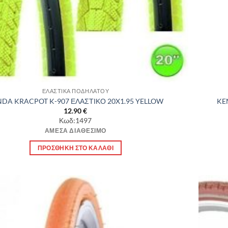
ΕΛΑΣΤΙΚΑ ΠΟΔΗΛΑΤΟΥ
DA KRACPOT K-907 ΕΛΑΣΤΙΚΟ 20X1.95 YELLOW
KE
12.90
€
Κωδ:1497
ΆΜΕΣΑ ΔΙΑΘΈΣΙΜΟ
ΠΡΟΣΘΉΚΗ ΣΤΟ ΚΑΛΆΘΙ
Πρόσθήκη
στην λίστα
επιθυμιών