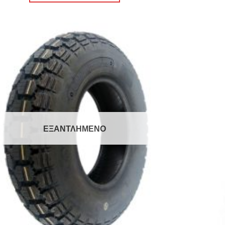
Πρόσθήκη
στην λίστα
επιθυμιών
ΕΞΑΝΤΛΗΜΈΝΟ