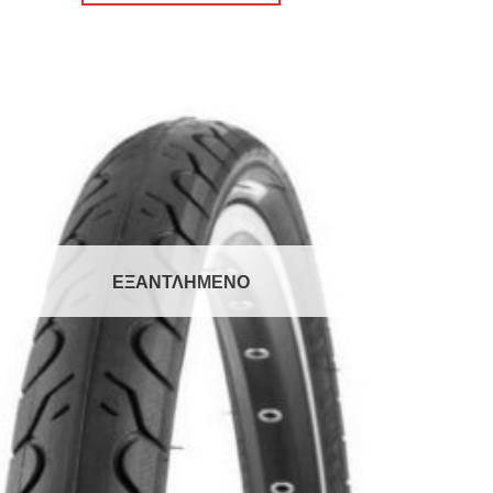
Πρόσθήκη
στην λίστα
επιθυμιών
ΕΞΑΝΤΛΗΜΈΝΟ