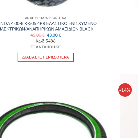
ΑΝΑΠΗΡΙΚΩΝ ΕΛΑΣΤΙΚΑ
NDA 4.00-8 K-305 4PR ΕΛΑΣΤΙΚΟ ΕΝΙΣΧΥΜΕΝΟ
ΗΛΕΚΤΡΙΚΩΝ/ΑΝΑΠΗΡΙΚΩΝ ΑΜΑΞΙΔΙΩΝ BLACK
Original
Η
45.00
€
43.00
€
price
τρέχουσα
Κωδ:5486
was:
τιμή
ΕΞΑΝΤΛΉΘΗΚΕ
45.00 €.
είναι:
43.00 €.
ΔΙΑΒΆΣΤΕ ΠΕΡΙΣΣΌΤΕΡΑ
-14%
Πρόσθήκη
στην λίστα
επιθυμιών