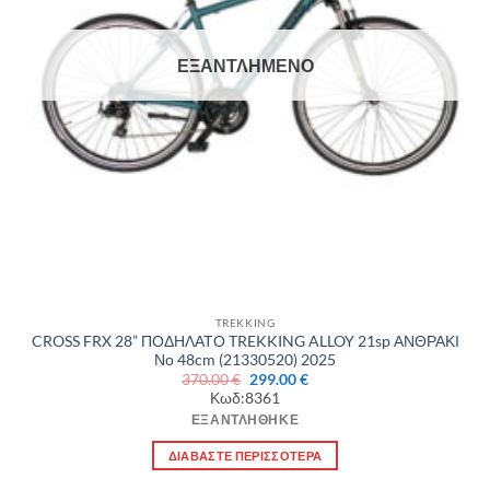
ΕΞΑΝΤΛΗΜΈΝΟ
TREKKING
CROSS FRX 28” ΠΟΔΗΛΑΤΟ TREKKING ALLOY 21sp ΑΝΘΡΑΚΙ
Νο 48cm (21330520) 2025
Original
Η
370.00
€
299.00
€
price
τρέχουσα
Κωδ:8361
was:
τιμή
370.00 €.
είναι:
ΕΞΑΝΤΛΉΘΗΚΕ
299.00 €.
ΔΙΑΒΆΣΤΕ ΠΕΡΙΣΣΌΤΕΡΑ