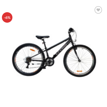
-6%
Πρόσθήκη
στην λίστα
επιθυμιών