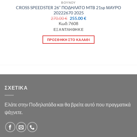
ΒΟΥΝΟΥ
CROSS SPEEDSTER 26” ΠΟΔΗΛΑΤΟ MTB 21sp ΜΑΥΡΟ
20222670 2025
Original
Η
270.00
€
255.00
€
price
τρέχουσα
Κωδ:7608
was:
τιμή
270.00 €.
είναι:
ΕΞΑΝΤΛΉΘΗΚΕ
255.00 €.
ΠΡΟΣΘΉΚΗ ΣΤΟ ΚΑΛΆΘΙ
ΣΧΕΤΙΚΆ
Ελάτε στην Ποδηλατάδα και θα βρείτε αυτό που πραγματικά
ψάχνετε.