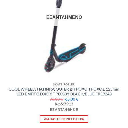
ΕΞΑΝΤΛΗΜΈΝΟ
SKATE-ROLLER
COOL WHEELS ΠΑΤΙΝΙ SCOOTER ΔΙΤΡΟΧΟ ΤΡΟΧΟΣ 125mm
LED ΕΜΠΡΟΣΘΙΟΥ ΤΡΟΧΟΥ BLACK/BLUE FR59243
Original
Η
76.00
€
65.00
€
price
τρέχουσα
Κωδ:7913
was:
τιμή
76.00 €.
είναι:
ΕΞΑΝΤΛΉΘΗΚΕ
65.00 €.
ΔΙΑΒΆΣΤΕ ΠΕΡΙΣΣΌΤΕΡΑ