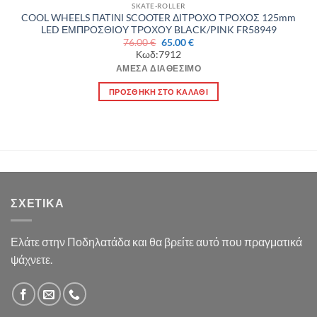
SKATE-ROLLER
COOL WHEELS ΠΑΤΙΝΙ SCOOTER ΔΙΤΡΟΧΟ ΤΡΟΧΟΣ 125mm
LED ΕΜΠΡΟΣΘΙΟΥ ΤΡΟΧΟΥ BLACK/PINK FR58949
Original
Η
76.00
€
65.00
€
price
τρέχουσα
Κωδ:7912
was:
τιμή
76.00 €.
είναι:
ΆΜΕΣΑ ΔΙΑΘΈΣΙΜΟ
65.00 €.
ΠΡΟΣΘΉΚΗ ΣΤΟ ΚΑΛΆΘΙ
ΣΧΕΤΙΚΆ
Ελάτε στην Ποδηλατάδα και θα βρείτε αυτό που πραγματικά
ψάχνετε.