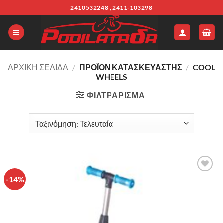
Μετάβαση
2410532248 , 2411-103298
στο
περιεχόμενο
ΑΡΧΙΚΉ ΣΕΛΊΔΑ
/
ΠΡΟΪΌΝ ΚΑΤΑΣΚΕΥΑΣΤΗΣ
/
COOL
WHEELS
ΦΙΛΤΡΆΡΙΣΜΑ
-14%
Πρόσθήκη
στην λίστα
επιθυμιών