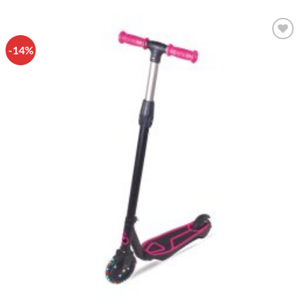
-14%
Πρόσθήκη
στην λίστα
επιθυμιών