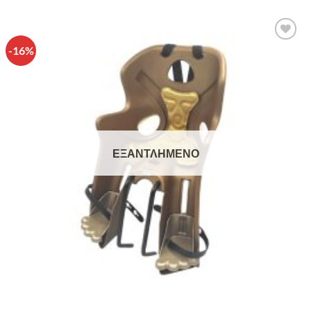
-16%
Πρόσθήκη
στην λίστα
επιθυμιών
ΕΞΑΝΤΛΗΜΈΝΟ