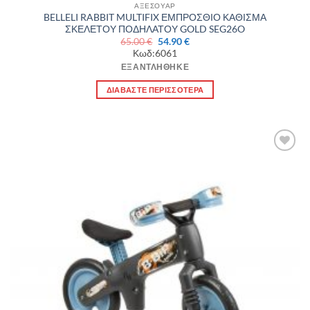
ΑΞΕΣΟΥΑΡ
BELLELI RABBIT MULTIFIX ΕΜΠΡΟΣΘΙΟ ΚΑΘΙΣΜΑ
ΣΚΕΛΕΤΟΥ ΠΟΔΗΛΑΤΟΥ GOLD SEG26O
Original
Η
65.00
€
54.90
€
price
τρέχουσα
Κωδ:6061
was:
τιμή
65.00 €.
είναι:
ΕΞΑΝΤΛΉΘΗΚΕ
54.90 €.
ΔΙΑΒΆΣΤΕ ΠΕΡΙΣΣΌΤΕΡΑ
Πρόσθήκη
στην λίστα
επιθυμιών