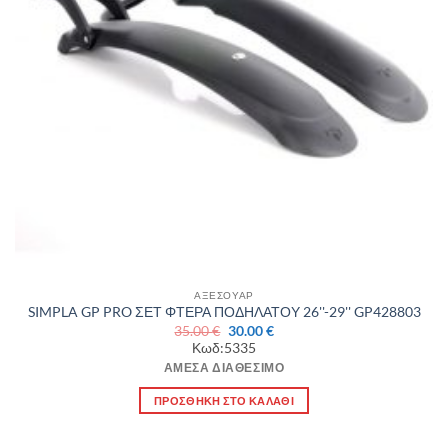
ΑΞΕΣΟΥΑΡ
SIMPLA GP PRO ΣΕΤ ΦΤΕΡΑ ΠΟΔΗΛΑΤΟΥ 26''-29'' GP428803
Original
Η
35.00
€
30.00
€
price
τρέχουσα
Κωδ:5335
was:
τιμή
35.00 €.
είναι:
ΆΜΕΣΑ ΔΙΑΘΈΣΙΜΟ
30.00 €.
ΠΡΟΣΘΉΚΗ ΣΤΟ ΚΑΛΆΘΙ