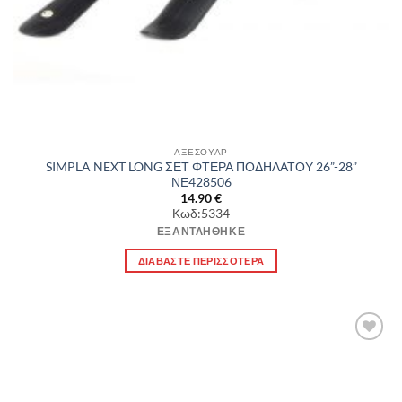
ΑΞΕΣΟΥΑΡ
SIMPLA NEXT LONG ΣΕΤ ΦΤΕΡΑ ΠΟΔΗΛΑΤΟΥ 26”-28”
ΝΕ428506
14.90
€
Κωδ:5334
ΕΞΑΝΤΛΉΘΗΚΕ
ΔΙΑΒΆΣΤΕ ΠΕΡΙΣΣΌΤΕΡΑ
Πρόσθήκη
στην λίστα
επιθυμιών