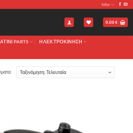
Infos
0.00
€
ΑΤΙΝΙ PARTS
ΗΛΕΚΤΡΟΚΙΝΗΣΗ
Sorted
σματα
by
latest
Πρόσθήκη
στην λίστα
επιθυμιών